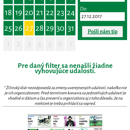
Do:
18
19
20
21
22
23
24
25
26
27
28
29
30
31
Pošli nám tip
1
2
3
4
5
6
7
Pre daný filter sa nenašli žiadne
vyhovujúce udalosti.
* Žilinský diár nezodpovedá za zmeny uverejnených udalostí, nakoľko nie
je ich organizátorom. Pred termínom konania sa jednotlivých udalostí je
vhodné si dátum a čas preveriť u organizátora aj z toho dôvodu, že na
niektoré je treba prihlásiť sa vopred.