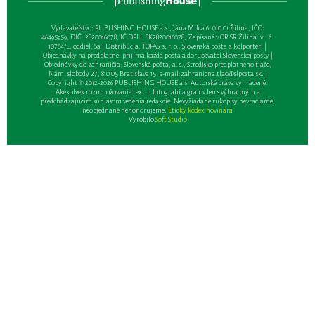
Vydavateľsťvo: PUBLISHING HOUSE a.s., Jána Milca 6, 010 01 Žilina, IČO:
46495959, DIČ: 2820016078, IČ DPH: SK2820016078, Zapísané v OR SR Žilina: vl. č.
10764/L, oddiel: Sa | Distribúcia: TOPAS, s. r. o., Slovenská pošta a kolportéri |
Objednávky na predplatné: prijíma každá pošta a doručovateľ Slovenskej pošty |
Objednávky do zahraničia: Slovenská pošta, a. s., Stredisko predplatného tlače,
Nám. slobody 27, 810 05 Bratislava 15, e-mail:
zahranicna.tlac@slposta.sk
. |
Copyright © 2012-2026 PUBLISHING HOUSE a.s. Autorské práva vyhradené.
Akékoľvek rozmnožovanie textu, fotografií a grafov len s výhradným a
predchádzajúcim súhlasom vedenia redakcie. Nevyžiadané rukopisy nevraciame,
neobjednané nehonorujeme.
Etický kódex novinára
Vyrobilo
Soft Studio