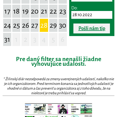
Do:
17
18
19
20
21
22
23
24
25
26
27
28
29
30
Pošli nám tip
31
1
2
3
4
5
6
Pre daný filter sa nenašli žiadne
vyhovujúce udalosti.
* Žilinský diár nezodpovedá za zmeny uverejnených udalostí, nakoľko nie
je ich organizátorom. Pred termínom konania sa jednotlivých udalostí je
vhodné si dátum a čas preveriť u organizátora aj z toho dôvodu, že na
niektoré je treba prihlásiť sa vopred.