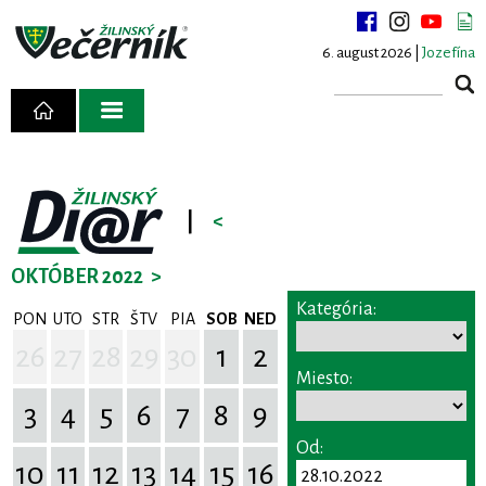
6. august 2026 |
Jozefína
|
<
OKTÓBER 2022
>
Kategória:
PON
UTO
STR
ŠTV
PIA
SOB
NED
26
27
28
29
30
1
2
Miesto:
3
4
5
6
7
8
9
Od:
10
11
12
13
14
15
16