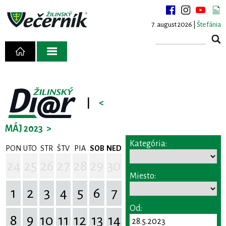
7. august 2026 |
Štefánia
|
<
MÁJ 2023
>
Kategória:
PON
UTO
STR
ŠTV
PIA
SOB
NED
24
25
26
27
28
29
30
Miesto:
1
2
3
4
5
6
7
Od:
8
9
10
11
12
13
14