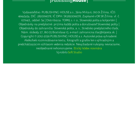
Vydavateľsťvo: PUBLISHING HOUSE a.s., Jána Milca 6, 010 01 Žilina, IČO:
46495959, DIČ: 2820016078, IČ DPH: SK2820016078, Zapísané v OR SR Žilina: vl. č.
10764/L, oddiel: Sa | Distribúcia: TOPAS, s. r. o., Slovenská pošta a kolportéri |
Objednávky na predplatné: prijíma každá pošta a doručovateľ Slovenskej pošty |
Objednávky do zahraničia: Slovenská pošta, a. s., Stredisko predplatného tlače,
Nám. slobody 27, 810 05 Bratislava 15, e-mail:
zahranicna.tlac@slposta.sk
. |
Copyright © 2012-2026 PUBLISHING HOUSE a.s. Autorské práva vyhradené.
Akékoľvek rozmnožovanie textu, fotografií a grafov len s výhradným a
predchádzajúcim súhlasom vedenia redakcie. Nevyžiadané rukopisy nevraciame,
neobjednané nehonorujeme.
Etický kódex novinára
Vyrobilo
Soft Studio