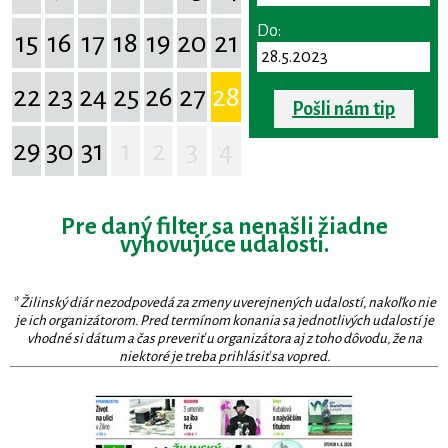
Do:
15
16
17
18
19
20
21
22
23
24
25
26
27
28
Pošli nám tip
29
30
31
1
2
3
4
Pre daný filter sa nenašli žiadne
vyhovujúce udalosti.
* Žilinský diár nezodpovedá za zmeny uverejnených udalostí, nakoľko nie
je ich organizátorom. Pred termínom konania sa jednotlivých udalostí je
vhodné si dátum a čas preveriť u organizátora aj z toho dôvodu, že na
niektoré je treba prihlásiť sa vopred.