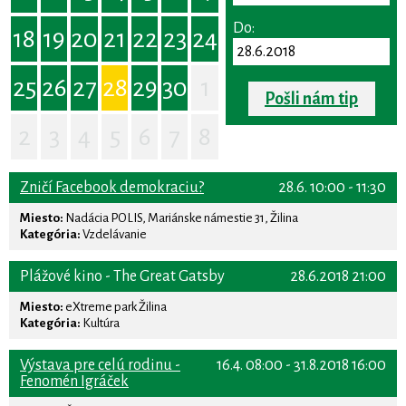
Do:
18
19
20
21
22
23
24
25
26
27
28
29
30
1
Pošli nám tip
2
3
4
5
6
7
8
Zničí Facebook demokraciu?
28.6. 10:00 - 11:30
Miesto:
Nadácia POLIS, Mariánske námestie 31, Žilina
Kategória:
Vzdelávanie
Plážové kino - The Great Gatsby
28.6.2018 21:00
Miesto:
eXtreme park Žilina
Kategória:
Kultúra
Výstava pre celú rodinu -
16.4. 08:00 - 31.8.2018 16:00
Fenomén Igráček