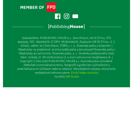
Vydavateľsťvo: PUBLISHING HOUSE a.s., Jána Milca 6, 010 01 Žilina, IČO:
46495959, DIČ: 2820016078, IČ DPH: SK2820016078, Zapísané v OR SR Žilina: vl. č.
10764/L, oddiel: Sa | Distribúcia: TOPAS, s. r. o., Slovenská pošta a kolportéri |
Objednávky na predplatné: prijíma každá pošta a doručovateľ Slovenskej pošty |
Objednávky do zahraničia: Slovenská pošta, a. s., Stredisko predplatného tlače,
Nám. slobody 27, 810 05 Bratislava 15, e-mail:
zahranicna.tlac@slposta.sk
. |
Copyright © 2012-2026 PUBLISHING HOUSE a.s. Autorské práva vyhradené.
Akékoľvek rozmnožovanie textu, fotografií a grafov len s výhradným a
predchádzajúcim súhlasom vedenia redakcie. Nevyžiadané rukopisy nevraciame,
neobjednané nehonorujeme.
Etický kódex novinára
Vyrobilo
Soft Studio