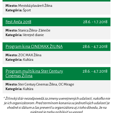
Miesto:
Mestská plaváreň Žilina
Kategória:
Šport
Fest Anča 2018
28.6. - 1.7.2018
Miesto:
Stanica Žilina-Záriečie
Kategória:
Verejné dianie
Program kina CINEMAX ŽILINA
28.6. - 4.7.2018
Miesto:
ZOC MAX Žilina
Kategória:
Kultúra
Program multikina Ster Century
28.6. - 4.7.2018
Cinemas Žilina
Miesto:
Ster Century Cinemas Žilina, OC Mirage
Kategória:
Kultúra
* Žilinský diár nezodpovedá za zmeny uverejnených udalostí, nakoľko nie
je ich organizátorom. Pred termínom konania sa jednotlivých udalostí je
vhodné si dátum a čas preveriť u organizátora aj z toho dôvodu, že na
niektoré je treba prihlásiť sa vopred.