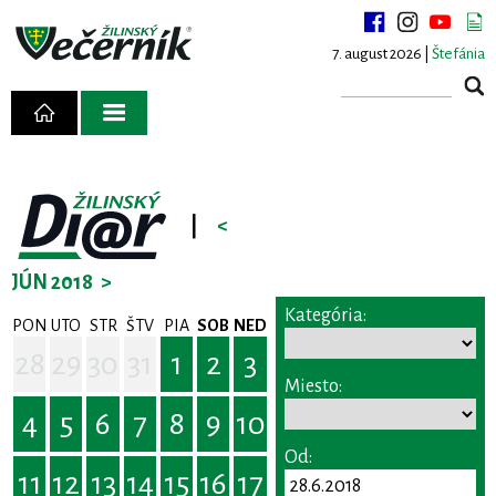
7. august 2026 |
Štefánia
|
<
JÚN 2018
>
Kategória:
PON
UTO
STR
ŠTV
PIA
SOB
NED
28
29
30
31
1
2
3
Miesto:
4
5
6
7
8
9
10
Od:
11
12
13
14
15
16
17