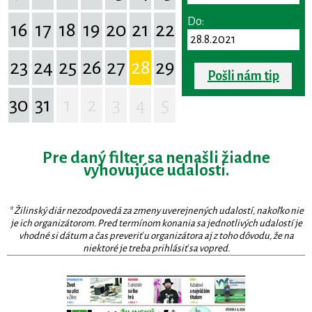
Do:
16
17
18
19
20
21
22
23
24
25
26
27
28
29
Pošli nám tip
30
31
1
2
3
4
5
Pre daný filter sa nenašli žiadne
vyhovujúce udalosti.
* Žilinský diár nezodpovedá za zmeny uverejnených udalostí, nakoľko nie
je ich organizátorom. Pred termínom konania sa jednotlivých udalostí je
vhodné si dátum a čas preveriť u organizátora aj z toho dôvodu, že na
niektoré je treba prihlásiť sa vopred.