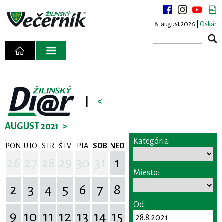
8. august 2026 |
Oskár
|
<
AUGUST 2021
>
Kategória:
PON
UTO
STR
ŠTV
PIA
SOB
NED
26
27
28
29
30
31
1
Miesto:
2
3
4
5
6
7
8
Od:
9
10
11
12
13
14
15