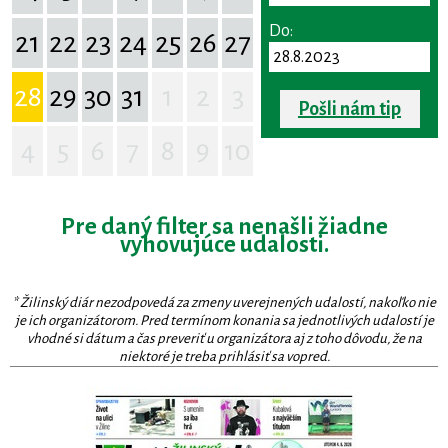
Do:
21
22
23
24
25
26
27
28
29
30
31
1
2
3
Pošli nám tip
4
5
6
7
8
9
10
Pre daný filter sa nenašli žiadne
vyhovujúce udalosti.
* Žilinský diár nezodpovedá za zmeny uverejnených udalostí, nakoľko nie
je ich organizátorom. Pred termínom konania sa jednotlivých udalostí je
vhodné si dátum a čas preveriť u organizátora aj z toho dôvodu, že na
niektoré je treba prihlásiť sa vopred.