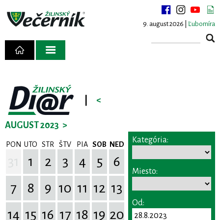
9. august 2026 |
Ľubomíra
|
<
AUGUST 2023
>
Kategória:
PON
UTO
STR
ŠTV
PIA
SOB
NED
31
1
2
3
4
5
6
Miesto:
7
8
9
10
11
12
13
Od:
14
15
16
17
18
19
20