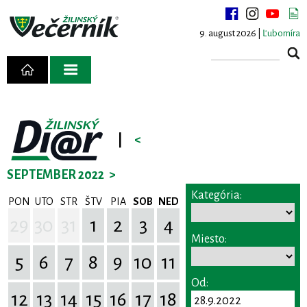
9. august 2026 |
Ľubomíra
|
<
SEPTEMBER 2022
>
Kategória:
PON
UTO
STR
ŠTV
PIA
SOB
NED
29
30
31
1
2
3
4
Miesto:
5
6
7
8
9
10
11
Od:
12
13
14
15
16
17
18