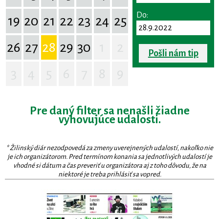
Do:
19
20
21
22
23
24
25
26
27
28
29
30
1
2
Pošli nám tip
3
4
5
6
7
8
9
Pre daný filter sa nenašli žiadne
vyhovujúce udalosti.
* Žilinský diár nezodpovedá za zmeny uverejnených udalostí, nakoľko nie
je ich organizátorom. Pred termínom konania sa jednotlivých udalostí je
vhodné si dátum a čas preveriť u organizátora aj z toho dôvodu, že na
niektoré je treba prihlásiť sa vopred.