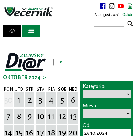
8. august 2026 |
Oskár
|
<
OKTÓBER 2024
>
Kategória:
PON
UTO
STR
ŠTV
PIA
SOB
NED
30
1
2
3
4
5
6
Miesto:
7
8
9
10
11
12
13
Od:
14
15
16
17
18
19
20