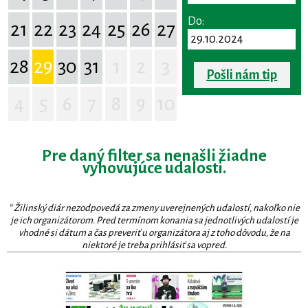
Do:
21
22
23
24
25
26
27
28
29
30
31
1
2
3
Pošli nám tip
4
5
6
7
8
9
10
Pre daný filter sa nenašli žiadne
vyhovujúce udalosti.
* Žilinský diár nezodpovedá za zmeny uverejnených udalostí, nakoľko nie
je ich organizátorom. Pred termínom konania sa jednotlivých udalostí je
vhodné si dátum a čas preveriť u organizátora aj z toho dôvodu, že na
niektoré je treba prihlásiť sa vopred.