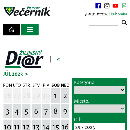
9. august 2026 |
Ľubomíra
|
<
JÚL 2023
>
Kategória:
PON
UTO
STR
ŠTV
PIA
SOB
NED
26
27
28
29
30
1
2
Miesto:
3
4
5
6
7
8
9
Od:
10
11
12
13
14
15
16