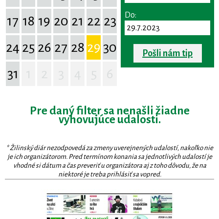
Do:
17
18
19
20
21
22
23
24
25
26
27
28
29
30
Pošli nám tip
31
1
2
3
4
5
6
Pre daný filter sa nenašli žiadne
vyhovujúce udalosti.
* Žilinský diár nezodpovedá za zmeny uverejnených udalostí, nakoľko nie
je ich organizátorom. Pred termínom konania sa jednotlivých udalostí je
vhodné si dátum a čas preveriť u organizátora aj z toho dôvodu, že na
niektoré je treba prihlásiť sa vopred.