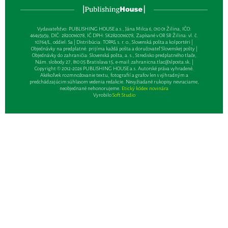
Vydavateľsťvo: PUBLISHING HOUSE a.s., Jána Milca 6, 010 01 Žilina, IČO:
46495959, DIČ: 2820016078, IČ DPH: SK2820016078, Zapísané v OR SR Žilina: vl. č.
10764/L, oddiel: Sa | Distribúcia: TOPAS, s. r. o., Slovenská pošta a kolportéri |
Objednávky na predplatné: prijíma každá pošta a doručovateľ Slovenskej pošty |
Objednávky do zahraničia: Slovenská pošta, a. s., Stredisko predplatného tlače,
Nám. slobody 27, 810 05 Bratislava 15, e-mail:
zahranicna.tlac@slposta.sk
. |
Copyright © 2012-2026 PUBLISHING HOUSE a.s. Autorské práva vyhradené.
Akékoľvek rozmnožovanie textu, fotografií a grafov len s výhradným a
predchádzajúcim súhlasom vedenia redakcie. Nevyžiadané rukopisy nevraciame,
neobjednané nehonorujeme.
Etický kódex novinára
Vyrobilo
Soft Studio