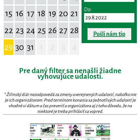
Do:
15
16
17
18
19
20
21
22
23
24
25
26
27
28
Pošli nám tip
29
30
31
1
2
3
4
Pre daný filter sa nenašli žiadne
vyhovujúce udalosti.
* Žilinský diár nezodpovedá za zmeny uverejnených udalostí, nakoľko nie
je ich organizátorom. Pred termínom konania sa jednotlivých udalostí je
vhodné si dátum a čas preveriť u organizátora aj z toho dôvodu, že na
niektoré je treba prihlásiť sa vopred.