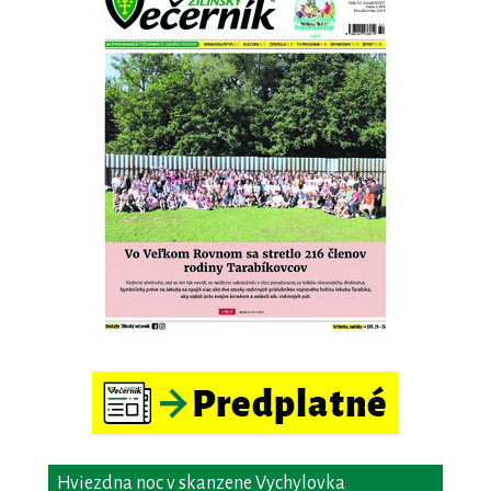
Hviezdna noc v skanzene Vychylovka