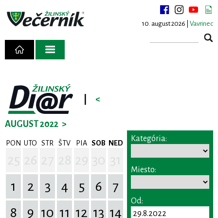
10. august 2026 |
Vavrinec
|
<
AUGUST 2022
>
Kategória:
PON
UTO
STR
ŠTV
PIA
SOB
NED
25
26
27
28
29
30
31
Miesto:
1
2
3
4
5
6
7
Od:
8
9
10
11
12
13
14