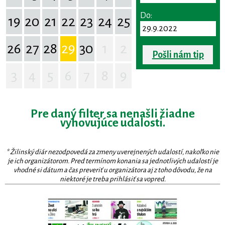
Do:
19
20
21
22
23
24
25
26
27
28
29
30
1
2
Pošli nám tip
3
4
5
6
7
8
9
Pre daný filter sa nenašli žiadne
vyhovujúce udalosti.
* Žilinský diár nezodpovedá za zmeny uverejnených udalostí, nakoľko nie
je ich organizátorom. Pred termínom konania sa jednotlivých udalostí je
vhodné si dátum a čas preveriť u organizátora aj z toho dôvodu, že na
niektoré je treba prihlásiť sa vopred.