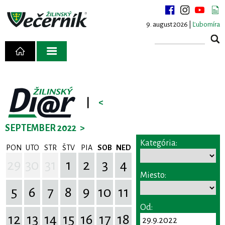
9. august 2026 |
Ľubomíra
|
<
SEPTEMBER 2022
>
Kategória:
PON
UTO
STR
ŠTV
PIA
SOB
NED
29
30
31
1
2
3
4
Miesto:
5
6
7
8
9
10
11
Od:
12
13
14
15
16
17
18