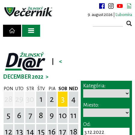
9. august 2026 |
Ľubomíra
|
<
DECEMBER 2022
>
Kategória:
PON
UTO
STR
ŠTV
PIA
SOB
NED
28
29
30
1
2
3
4
Miesto:
5
6
7
8
9
10
11
Od:
12
13
14
15
16
17
18