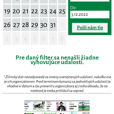
Do:
19
20
21
22
23
24
25
26
27
28
29
30
31
1
Pošli nám tip
2
3
4
5
6
7
8
Pre daný filter sa nenašli žiadne
vyhovujúce udalosti.
* Žilinský diár nezodpovedá za zmeny uverejnených udalostí, nakoľko nie
je ich organizátorom. Pred termínom konania sa jednotlivých udalostí je
vhodné si dátum a čas preveriť u organizátora aj z toho dôvodu, že na
niektoré je treba prihlásiť sa vopred.