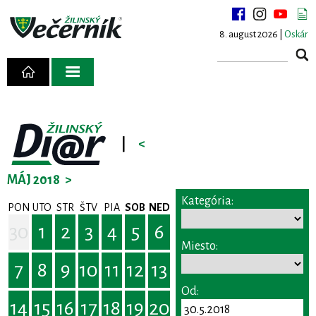
8. august 2026 |
Oskár
|
<
MÁJ 2018
>
Kategória:
PON
UTO
STR
ŠTV
PIA
SOB
NED
30
1
2
3
4
5
6
Miesto:
7
8
9
10
11
12
13
Od:
14
15
16
17
18
19
20