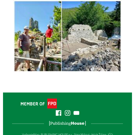
Vydavateľsťvo: PUBLISHING HOUSE a.s., Jána Milca 6, 010 01 Žilina, IČO: