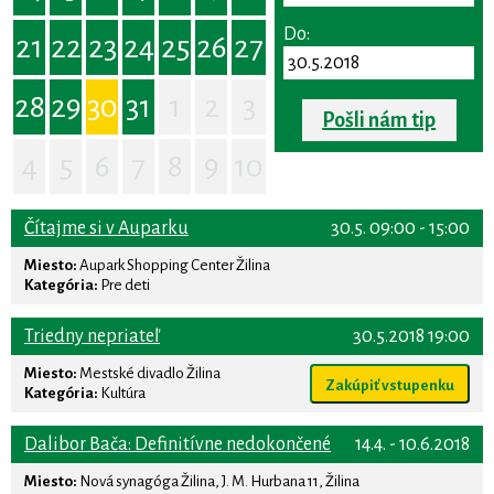
Do:
21
22
23
24
25
26
27
28
29
30
31
1
2
3
Pošli nám tip
4
5
6
7
8
9
10
Čítajme si v Auparku
30.5. 09:00 - 15:00
Miesto:
Aupark Shopping Center Žilina
Kategória:
Pre deti
Triedny nepriateľ
30.5.2018 19:00
Miesto:
Mestské divadlo Žilina
Zakúpiť vstupenku
Kategória:
Kultúra
Dalibor Bača: Definitívne nedokončené
14.4. - 10.6.2018
Miesto:
Nová synagóga Žilina, J. M. Hurbana 11, Žilina