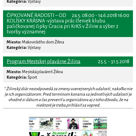
Kategória:
Výstavy
ČIPKOVANÉ RADOSTI – OD
24.5. 08:00 - 14.6.2018 16:00
KOLÍSKY KRÁSNA -výstava prác členiek klubu
paličkovanej čipky Gracia pri KrKS v Žiline a výber z
tvorby významnej
Miesto:
Makovického dom Žilina
Kategória:
Výstavy
Program Mestskej plavárne Žilina
25.5. - 31.5.2018
Miesto:
Mestská plaváreň Žilina
Kategória:
Šport
* Žilinský diár nezodpovedá za zmeny uverejnených udalostí, nakoľko nie
je ich organizátorom. Pred termínom konania sa jednotlivých udalostí je
vhodné si dátum a čas preveriť u organizátora aj z toho dôvodu, že na
niektoré je treba prihlásiť sa vopred.