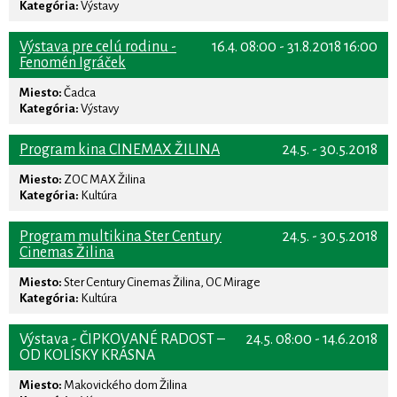
Kategória:
Výstavy
Výstava pre celú rodinu -
16.4. 08:00 - 31.8.2018 16:00
Fenomén Igráček
Miesto:
Čadca
Kategória:
Výstavy
Program kina CINEMAX ŽILINA
24.5. - 30.5.2018
Miesto:
ZOC MAX Žilina
Kategória:
Kultúra
Program multikina Ster Century
24.5. - 30.5.2018
Cinemas Žilina
Miesto:
Ster Century Cinemas Žilina, OC Mirage
Kategória:
Kultúra
Výstava - ČIPKOVANÉ RADOST –
24.5. 08:00 - 14.6.2018
OD KOLÍSKY KRÁSNA
Miesto:
Makovického dom Žilina