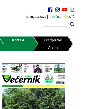
6. august 2026 |
Jozefína
|
27°C
Kontakt
Predplatné
Archív