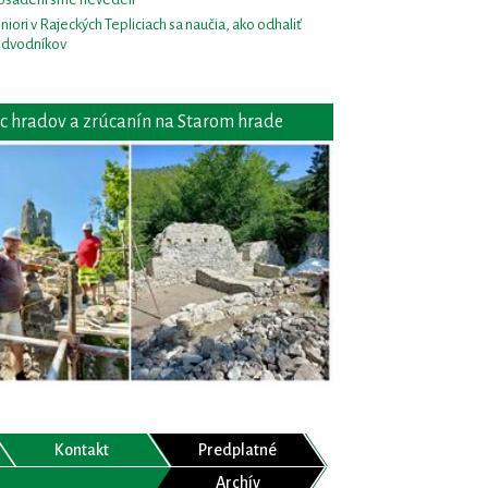
niori v Rajeckých Tepliciach sa naučia, ako odhaliť
dvodníkov
c hradov a zrúcanín na Starom hrade
Kontakt
Predplatné
Archív