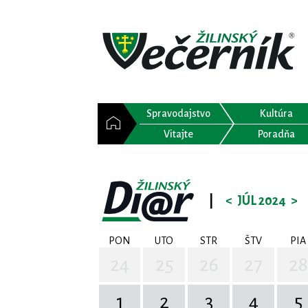
Spravodajstvo
Kultúra
Vitajte
Poradňa
|
<
JÚL 2024
>
PON
UTO
STR
ŠTV
PIA
24
25
26
27
28
1
2
3
4
5