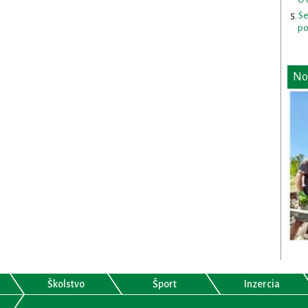
Se
po
No
Školstvo
Šport
Inzercia