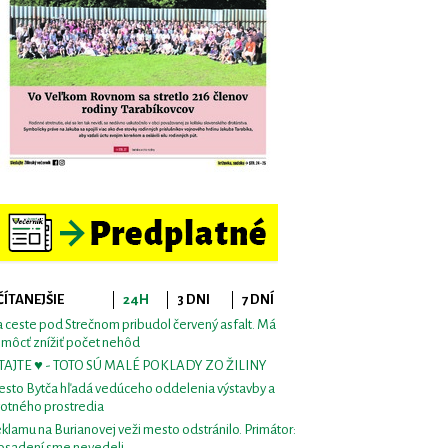
ČÍTANEJŠIE
24H
3 DNI
7 DNÍ
 ceste pod Strečnom pribudol červený asfalt. Má
môcť znížiť počet nehôd
TAJTE ♥ - TOTO SÚ MALÉ POKLADY ZO ŽILINY
sto Bytča hľadá vedúceho oddelenia výstavby a
votného prostredia
klamu na Burianovej veži mesto odstránilo. Primátor:
osadení sme nevedeli