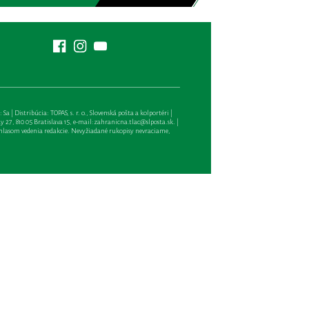
| Distribúcia: TOPAS, s. r. o., Slovenská pošta a kolportéri |
27, 810 05 Bratislava 15, e-mail:
zahranicna.tlac@slposta.sk
. |
hlasom vedenia redakcie. Nevyžiadané rukopisy nevraciame,