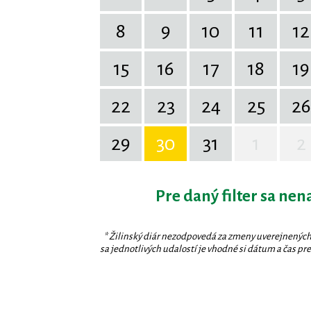
8
9
10
11
12
15
16
17
18
19
22
23
24
25
26
29
30
31
1
2
Pre daný filter sa nen
* Žilinský diár nezodpovedá za zmeny uverejnených
sa jednotlivých udalostí je vhodné si dátum a čas prev