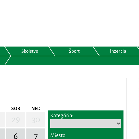
Školstvo
Šport
Inzercia
SOB
NED
Kategória:
29
30
6
7
Miesto: