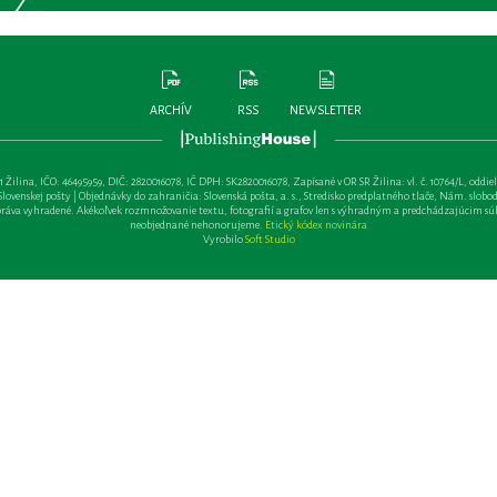
ARCHÍV
RSS
NEWSLETTER
lina, IČO: 46495959, DIČ: 2820016078, IČ DPH: SK2820016078, Zapísané v OR SR Žilina: vl. č. 10764/L, oddiel: Sa 
ovenskej pošty | Objednávky do zahraničia: Slovenská pošta, a. s., Stredisko predplatného tlače, Nám. slobody 
va vyhradené. Akékoľvek rozmnožovanie textu, fotografií a grafov len s výhradným a predchádzajúcim sú
neobjednané nehonorujeme.
Etický kódex novinára
Vyrobilo
Soft Studio