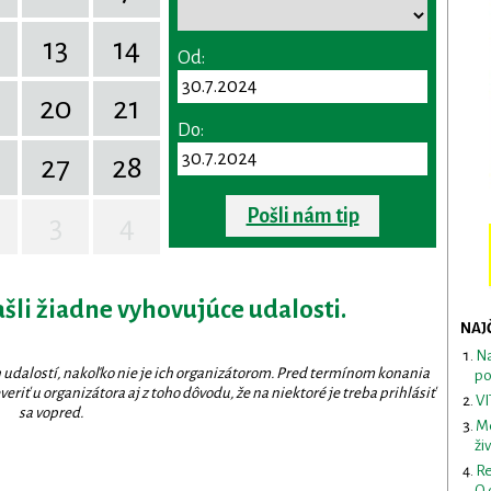
13
14
Od:
20
21
Do:
27
28
Pošli nám tip
3
4
ašli žiadne vyhovujúce udalosti.
NAJ
Na
 udalostí, nakoľko nie je ich organizátorom. Pred termínom konania
po
eriť u organizátora aj z toho dôvodu, že na niektoré je treba prihlásiť
VI
sa vopred.
Me
ži
Re
O 