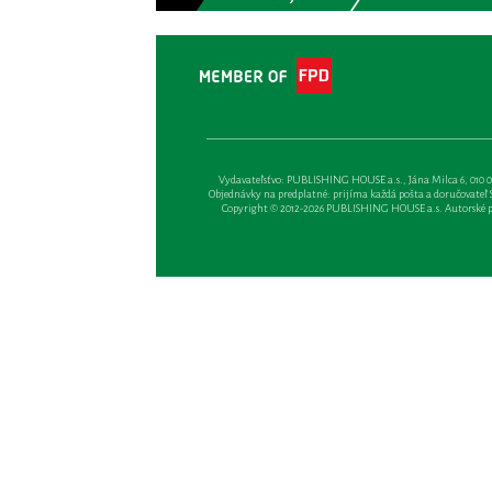
Vydavateľsťvo: PUBLISHING HOUSE a.s., Jána Milca 6, 010 01 Ži
Objednávky na predplatné: prijíma každá pošta a doručovateľ Sl
Copyright © 2012-2026 PUBLISHING HOUSE a.s. Autorské prá