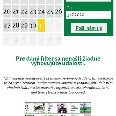
Do:
20
21
22
23
24
25
26
27
28
29
30
31
1
2
Pošli nám tip
3
4
5
6
7
8
9
Pre daný filter sa nenašli žiadne
vyhovujúce udalosti.
* Žilinský diár nezodpovedá za zmeny uverejnených udalostí, nakoľko nie
je ich organizátorom. Pred termínom konania sa jednotlivých udalostí je
vhodné si dátum a čas preveriť u organizátora aj z toho dôvodu, že na
niektoré je treba prihlásiť sa vopred.