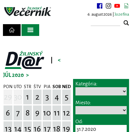
6. august 2026 |
Jozefína
|
<
JÚL 2020
>
Kategória:
PON
UTO
STR
ŠTV
PIA
SOB
NED
29
30
1
2
3
4
5
Miesto:
6
7
8
9
10
11
12
Od:
13
14
15
16
17
18
19