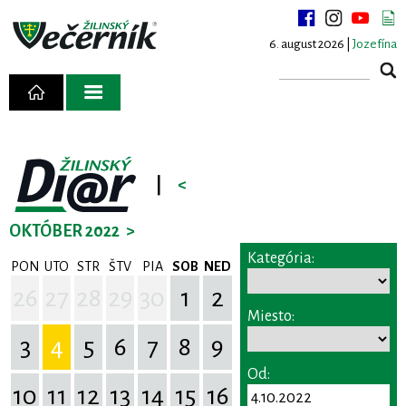
6. august 2026 |
Jozefína
|
<
OKTÓBER 2022
>
Kategória:
PON
UTO
STR
ŠTV
PIA
SOB
NED
26
27
28
29
30
1
2
Miesto:
3
4
5
6
7
8
9
Od:
10
11
12
13
14
15
16