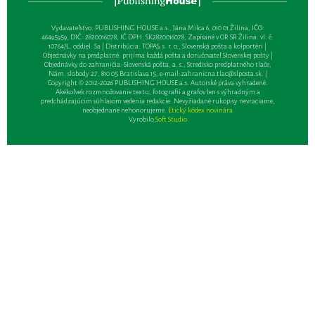
Vydavateľsťvo: PUBLISHING HOUSE a.s., Jána Milca 6, 010 01 Žilina, IČO:
46495959, DIČ: 2820016078, IČ DPH: SK2820016078, Zapísané v OR SR Žilina: vl. č.
10764/L, oddiel: Sa | Distribúcia: TOPAS, s. r. o., Slovenská pošta a kolportéri |
Objednávky na predplatné: prijíma každá pošta a doručovateľ Slovenskej pošty |
Objednávky do zahraničia: Slovenská pošta, a. s., Stredisko predplatného tlače,
Nám. slobody 27, 810 05 Bratislava 15, e-mail:
zahranicna.tlac@slposta.sk
. |
Copyright © 2012-2026 PUBLISHING HOUSE a.s. Autorské práva vyhradené.
Akékoľvek rozmnožovanie textu, fotografií a grafov len s výhradným a
predchádzajúcim súhlasom vedenia redakcie. Nevyžiadané rukopisy nevraciame,
neobjednané nehonorujeme.
Etický kódex novinára
Vyrobilo
Soft Studio