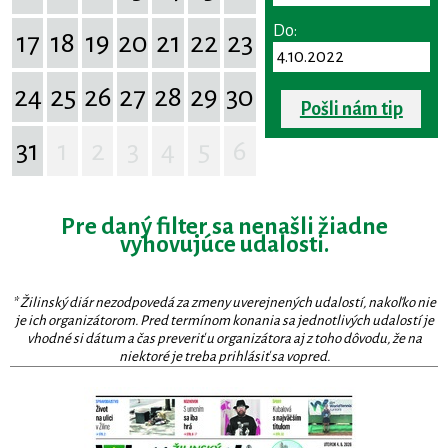
Do:
17
18
19
20
21
22
23
24
25
26
27
28
29
30
Pošli nám tip
31
1
2
3
4
5
6
Pre daný filter sa nenašli žiadne
vyhovujúce udalosti.
* Žilinský diár nezodpovedá za zmeny uverejnených udalostí, nakoľko nie
je ich organizátorom. Pred termínom konania sa jednotlivých udalostí je
vhodné si dátum a čas preveriť u organizátora aj z toho dôvodu, že na
niektoré je treba prihlásiť sa vopred.