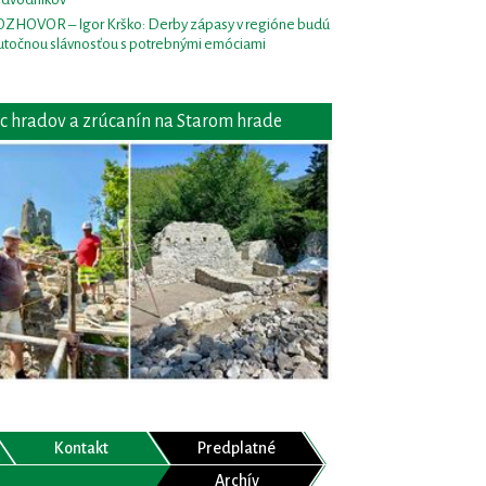
ZHOVOR – Igor Krško: Derby zápasy v regióne budú
utočnou slávnosťou s potrebnými emóciami
c hradov a zrúcanín na Starom hrade
Kontakt
Predplatné
Archív