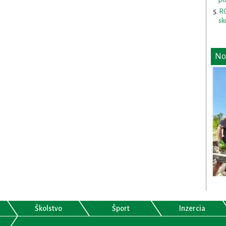
RO
sk
No
Školstvo
Šport
Inzercia