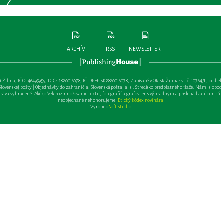
ARCHÍV
RSS
NEWSLETTER
lina, IČO: 46495959, DIČ: 2820016078, IČ DPH: SK2820016078, Zapísané v OR SR Žilina: vl. č. 10764/L, oddiel: Sa 
ovenskej pošty | Objednávky do zahraničia: Slovenská pošta, a. s., Stredisko predplatného tlače, Nám. slobody 
va vyhradené. Akékoľvek rozmnožovanie textu, fotografií a grafov len s výhradným a predchádzajúcim sú
neobjednané nehonorujeme.
Etický kódex novinára
Vyrobilo
Soft Studio