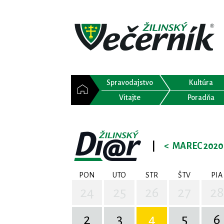
Spravodajstvo
Kultúra
Vitajte
Poradňa
|
<
MAREC 2020
PON
UTO
STR
ŠTV
PIA
24
25
26
27
28
2
3
4
5
6