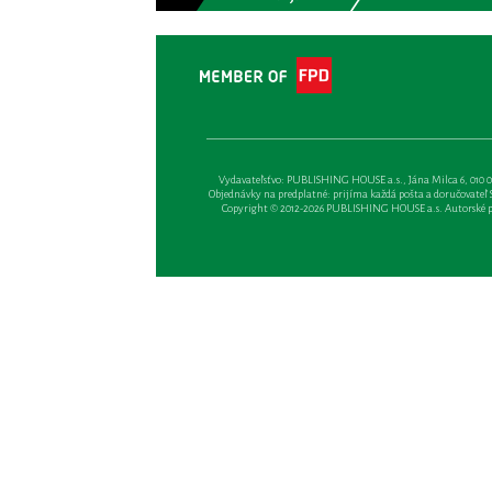
Vydavateľsťvo: PUBLISHING HOUSE a.s., Jána Milca 6, 010 01 Ži
Objednávky na predplatné: prijíma každá pošta a doručovateľ Sl
Copyright © 2012-2026 PUBLISHING HOUSE a.s. Autorské prá