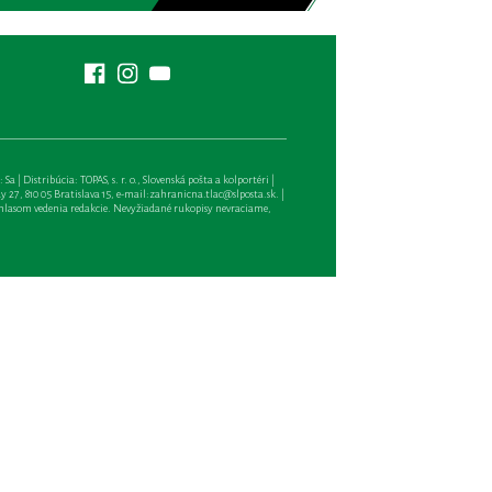
| Distribúcia: TOPAS, s. r. o., Slovenská pošta a kolportéri |
27, 810 05 Bratislava 15, e-mail:
zahranicna.tlac@slposta.sk
. |
hlasom vedenia redakcie. Nevyžiadané rukopisy nevraciame,