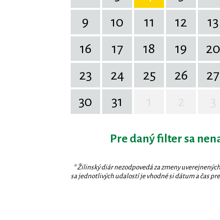
9
10
11
12
13
16
17
18
19
2
23
24
25
26
27
30
31
1
2
3
Pre daný filter sa nen
* Žilinský diár nezodpovedá za zmeny uverejnených
sa jednotlivých udalostí je vhodné si dátum a čas prev