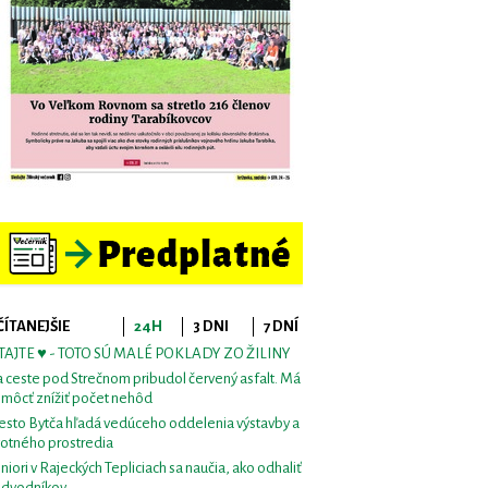
ČÍTANEJŠIE
24H
3 DNI
7 DNÍ
TAJTE ♥ - TOTO SÚ MALÉ POKLADY ZO ŽILINY
 ceste pod Strečnom pribudol červený asfalt. Má
môcť znížiť počet nehôd
sto Bytča hľadá vedúceho oddelenia výstavby a
votného prostredia
niori v Rajeckých Tepliciach sa naučia, ako odhaliť
dvodníkov