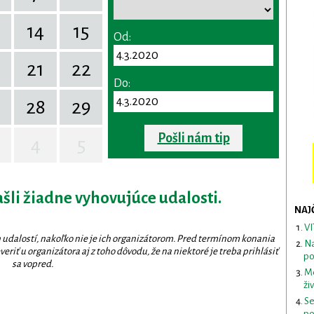
14
15
Od:
0
21
22
Do:
28
29
Pošli nám tip
4
5
ašli žiadne vyhovujúce udalosti.
NAJ
VI
 udalostí, nakoľko nie je ich organizátorom. Pred termínom konania
Na
eriť u organizátora aj z toho dôvodu, že na niektoré je treba prihlásiť
po
sa vopred.
Me
ži
Se
po