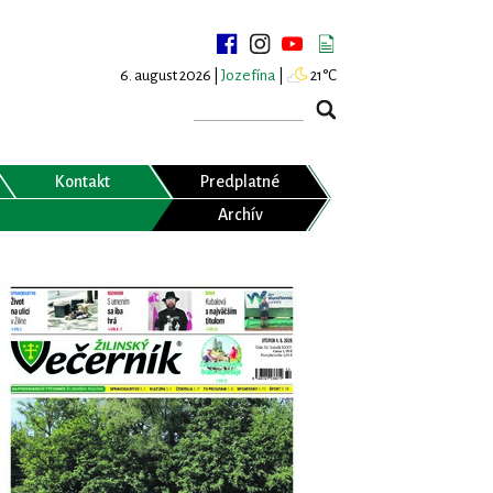
6. august 2026 |
Jozefína
|
21°C
Kontakt
Predplatné
Archív