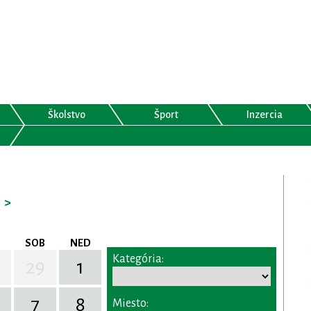
Školstvo
Šport
Inzercia
>
SOB
NED
Kategória:
29
1
7
8
Miesto: