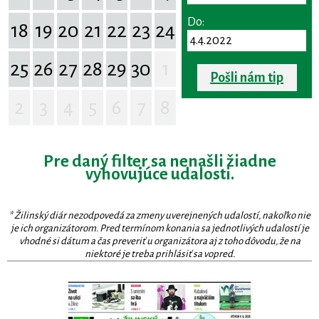
Do:
18
19
20
21
22
23
24
25
26
27
28
29
30
1
Pošli nám tip
2
3
4
5
6
7
8
Pre daný filter sa nenašli žiadne
vyhovujúce udalosti.
* Žilinský diár nezodpovedá za zmeny uverejnených udalostí, nakoľko nie
je ich organizátorom. Pred termínom konania sa jednotlivých udalostí je
vhodné si dátum a čas preveriť u organizátora aj z toho dôvodu, že na
niektoré je treba prihlásiť sa vopred.