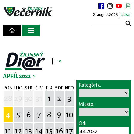
8. august 2026 |
Oskár
|
<
APRÍL 2022
>
Kategória:
PON
UTO
STR
ŠTV
PIA
SOB
NED
28
29
30
31
1
2
3
Miesto:
4
5
6
7
8
9
10
Od:
11
12
13
14
15
16
17