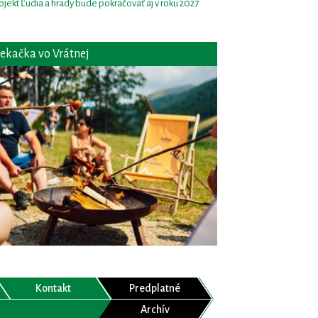
ojekt Ľudia a hrady bude pokračovať aj v roku 2027
ekačka vo Vrátnej
Kontakt
Predplatné
Archív