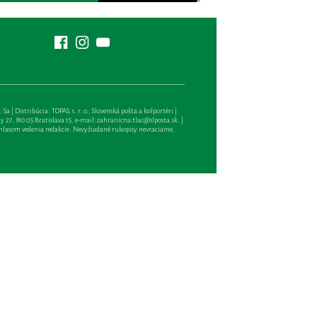
| Distribúcia: TOPAS, s. r. o., Slovenská pošta a kolportéri |
27, 810 05 Bratislava 15, e-mail:
zahranicna.tlac@slposta.sk
. |
hlasom vedenia redakcie. Nevyžiadané rukopisy nevraciame,