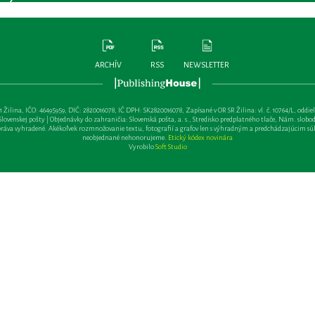
ARCHÍV
RSS
NEWSLETTER
lina, IČO: 46495959, DIČ: 2820016078, IČ DPH: SK2820016078, Zapísané v OR SR Žilina: vl. č. 10764/L, oddiel: Sa 
ovenskej pošty | Objednávky do zahraničia: Slovenská pošta, a. s., Stredisko predplatného tlače, Nám. slobody 
va vyhradené. Akékoľvek rozmnožovanie textu, fotografií a grafov len s výhradným a predchádzajúcim sú
neobjednané nehonorujeme.
Etický kódex novinára
Vyrobilo
Soft Studio