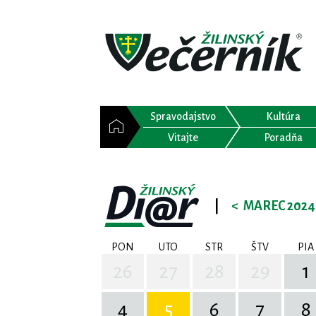
Spravodajstvo
Kultúra
Vitajte
Poradňa
|
<
MAREC 2024
PON
UTO
STR
ŠTV
PIA
26
27
28
29
1
4
5
6
7
8