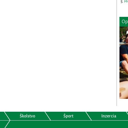
Pr
Op
Školstvo
Šport
Inzercia