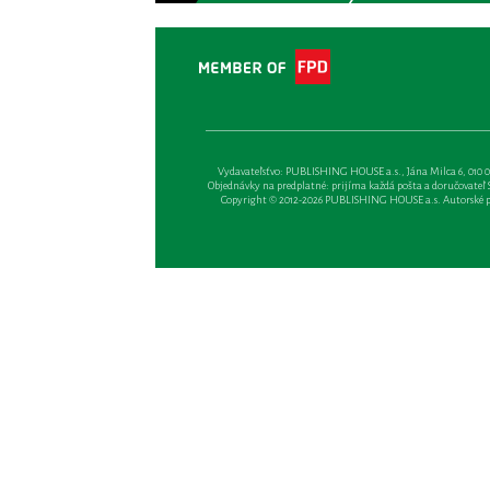
Vydavateľsťvo: PUBLISHING HOUSE a.s., Jána Milca 6, 010 01 Ži
Objednávky na predplatné: prijíma každá pošta a doručovateľ Sl
Copyright © 2012-2026 PUBLISHING HOUSE a.s. Autorské prá