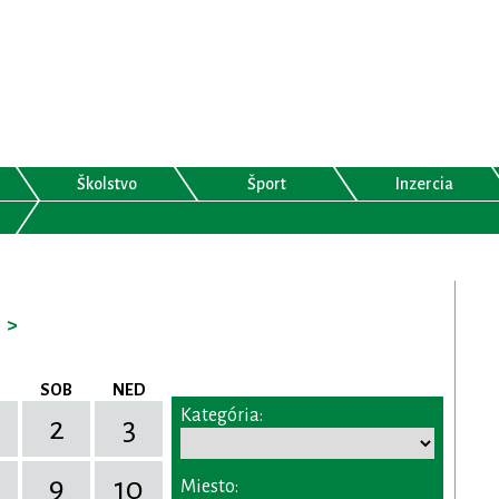
Školstvo
Šport
Inzercia
>
SOB
NED
Kategória:
2
3
9
10
Miesto: