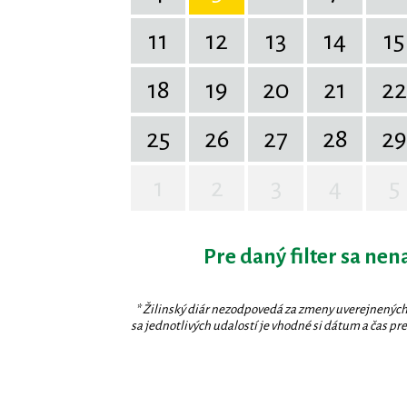
11
12
13
14
15
18
19
20
21
22
25
26
27
28
29
1
2
3
4
5
Pre daný filter sa nen
* Žilinský diár nezodpovedá za zmeny uverejnených
sa jednotlivých udalostí je vhodné si dátum a čas prev