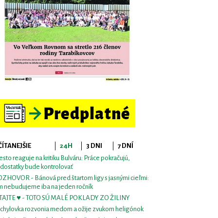
ČÍTANEJŠIE
24H
3 DNI
7 DNÍ
sto reaguje na kritiku Bulváru: Práce pokračujú,
dostatky bude kontrolovať
ZHOVOR - Bánová pred štartom ligy s jasnými cieľmi:
m nebudujeme iba na jeden ročník
TAJTE ♥ - TOTO SÚ MALÉ POKLADY ZO ŽILINY
chylovka rozvonia medom a ožije zvukom heligónok