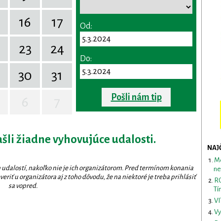
16
17
Od:
23
24
Do:
30
31
Pošli nám tip
6
7
ašli žiadne vyhovujúce udalosti.
NAJ
Me
 udalostí, nakoľko nie je ich organizátorom. Pred termínom konania
ne
eriť u organizátora aj z toho dôvodu, že na niektoré je treba prihlásiť
RO
sa vopred.
Tí
VI
Vy