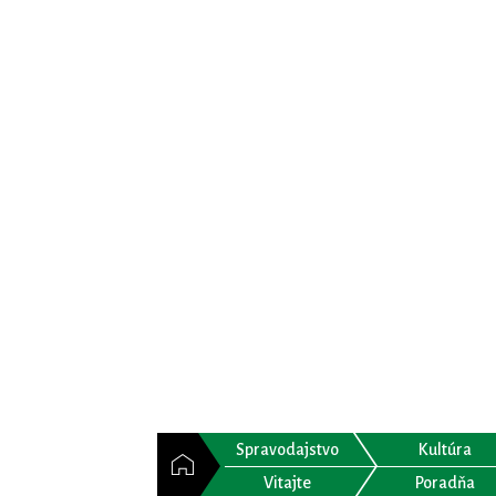
Spravodajstvo
Kultúra
Vitajte
Poradňa