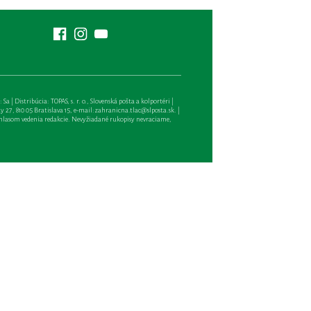
| Distribúcia: TOPAS, s. r. o., Slovenská pošta a kolportéri |
27, 810 05 Bratislava 15, e-mail:
zahranicna.tlac@slposta.sk
. |
hlasom vedenia redakcie. Nevyžiadané rukopisy nevraciame,