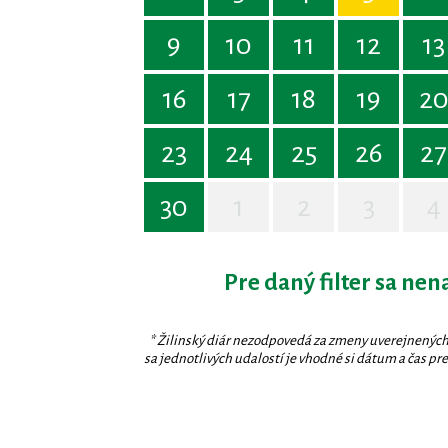
9
10
11
12
13
16
17
18
19
2
23
24
25
26
27
30
1
2
3
4
Pre daný filter sa nen
* Žilinský diár nezodpovedá za zmeny uverejnených
sa jednotlivých udalostí je vhodné si dátum a čas prev