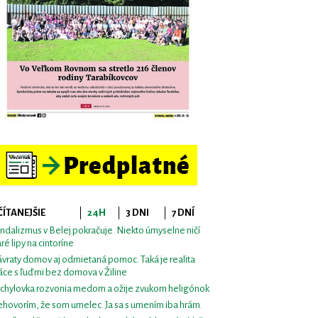
ČÍTANEJŠIE
24H
3 DNI
7 DNÍ
ndalizmus v Belej pokračuje. Niekto úmyselne ničí
aré lipy na cintoríne
vraty domov aj odmietaná pomoc. Taká je realita
áce s ľuďmi bez domova v Žiline
chylovka rozvonia medom a ožije zvukom heligónok
hovorím, že som umelec. Ja sa s umením iba hrám.