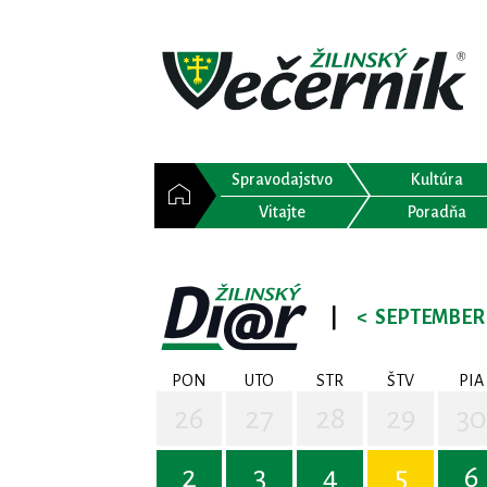
Spravodajstvo
Kultúra
Vitajte
Poradňa
|
<
SEPTEMBER 
PON
UTO
STR
ŠTV
PIA
26
27
28
29
30
2
3
4
5
6