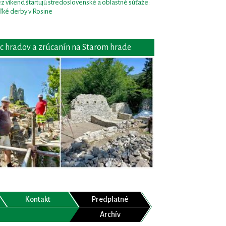
z víkend štartujú stredoslovenské a oblastné súťaže:
ľké derby v Rosine
c hradov a zrúcanín na Starom hrade
Kontakt
Predplatné
Archív