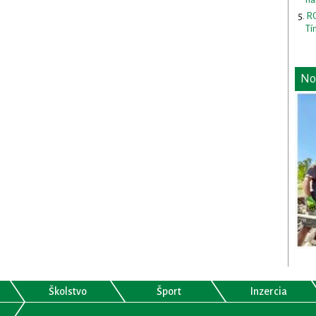
RO
Tí
No
Školstvo
Šport
Inzercia