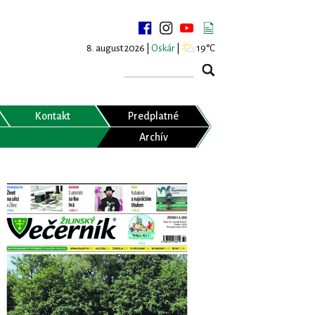
8. august 2026 |
Oskár
|
19°C
Kontakt
Predplatné
Archív