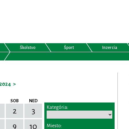
Školstvo
Šport
Inzercia
2024
>
SOB
NED
Kategória:
2
3
9
10
Miesto: