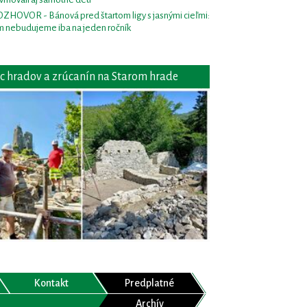
ZHOVOR - Bánová pred štartom ligy s jasnými cieľmi:
m nebudujeme iba na jeden ročník
c hradov a zrúcanín na Starom hrade
Kontakt
Predplatné
Archív