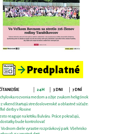
ČÍTANEJŠIE
24H
3 DNI
7 DNÍ
chylovka rozvonia medom a ožije zvukom heligónok
z víkend štartujú stredoslovenské a oblastné súťaže:
ľké derby v Rosine
sto reaguje na kritiku Bulváru: Práce pokračujú,
dostatky bude kontrolovať
i Vodnom diele vyrastie rozprávkový park. Všehrisko
vrhovali aj samotné deti