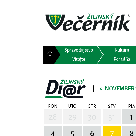
Spravodajstvo
Kultúra
Vitajte
Poradňa
|
<
NOVEMBER 
PON
UTO
STR
ŠTV
PIA
28
29
30
31
1
4
5
6
7
8