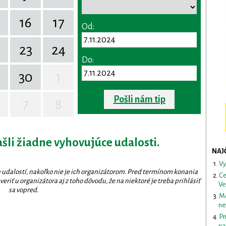
16
17
Od:
23
24
Do:
30
1
Pošli nám tip
7
8
ašli žiadne vyhovujúce udalosti.
NAJ
Vy
 udalostí, nakoľko nie je ich organizátorom. Pred termínom konania
Ce
eriť u organizátora aj z toho dôvodu, že na niektoré je treba prihlásiť
Ve
sa vopred.
Me
ne
Pr
na