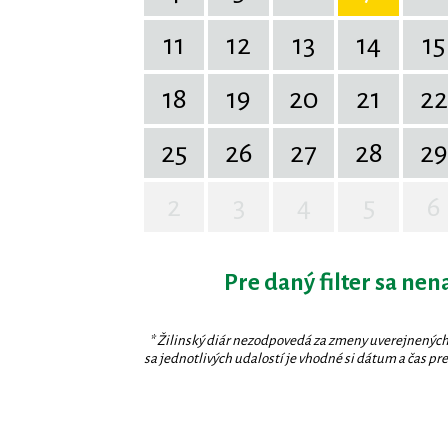
11
12
13
14
15
18
19
20
21
22
25
26
27
28
29
2
3
4
5
6
Pre daný filter sa nen
* Žilinský diár nezodpovedá za zmeny uverejnených
sa jednotlivých udalostí je vhodné si dátum a čas prev