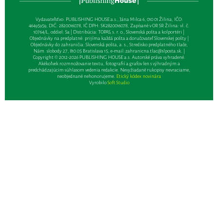
Vydavateľsťvo: PUBLISHING HOUSE a.s., Jána Milca 6, 010 01 Žilina, IČO:
46495959, DIČ: 2820016078, IČ DPH: SK2820016078, Zapísané v OR SR Žilina: vl. č.
10764/L, oddiel: Sa | Distribúcia: TOPAS, s. r. o., Slovenská pošta a kolportéri |
Objednávky na predplatné: prijíma každá pošta a doručovateľ Slovenskej pošty |
Objednávky do zahraničia: Slovenská pošta, a. s., Stredisko predplatného tlače,
Nám. slobody 27, 810 05 Bratislava 15, e-mail:
zahranicna.tlac@slposta.sk
. |
Copyright © 2012-2026 PUBLISHING HOUSE a.s. Autorské práva vyhradené.
Akékoľvek rozmnožovanie textu, fotografií a grafov len s výhradným a
predchádzajúcim súhlasom vedenia redakcie. Nevyžiadané rukopisy nevraciame,
neobjednané nehonorujeme.
Etický kódex novinára
Vyrobilo
Soft Studio