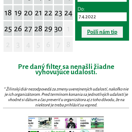
Do:
18
19
20
21
22
23
24
25
26
27
28
29
30
1
Pošli nám tip
2
3
4
5
6
7
8
Pre daný filter sa nenašli žiadne
vyhovujúce udalosti.
* Žilinský diár nezodpovedá za zmeny uverejnených udalostí, nakoľko nie
je ich organizátorom. Pred termínom konania sa jednotlivých udalostí je
vhodné si dátum a čas preveriť u organizátora aj z toho dôvodu, že na
niektoré je treba prihlásiť sa vopred.