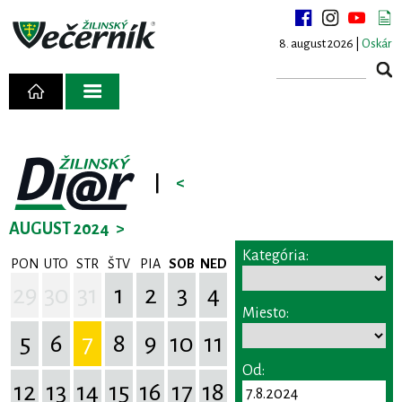
8. august 2026 |
Oskár
|
<
AUGUST 2024
>
Kategória:
PON
UTO
STR
ŠTV
PIA
SOB
NED
29
30
31
1
2
3
4
Miesto:
5
6
7
8
9
10
11
Od:
12
13
14
15
16
17
18