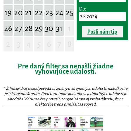
Do:
19
20
21
22
23
24
25
26
27
28
29
30
31
1
Pošli nám tip
2
3
4
5
6
7
8
Pre daný filter sa nenašli žiadne
vyhovujúce udalosti.
* Žilinský diár nezodpovedá za zmeny uverejnených udalostí, nakoľko nie
je ich organizátorom. Pred termínom konania sa jednotlivých udalostí je
vhodné si dátum a čas preveriť u organizátora aj z toho dôvodu, že na
niektoré je treba prihlásiť sa vopred.