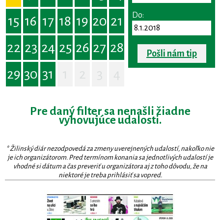
Do:
15
16
17
18
19
20
21
22
23
24
25
26
27
28
Pošli nám tip
29
30
31
1
2
3
4
Pre daný filter sa nenašli žiadne
vyhovujúce udalosti.
* Žilinský diár nezodpovedá za zmeny uverejnených udalostí, nakoľko nie
je ich organizátorom. Pred termínom konania sa jednotlivých udalostí je
vhodné si dátum a čas preveriť u organizátora aj z toho dôvodu, že na
niektoré je treba prihlásiť sa vopred.