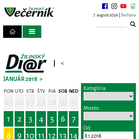
7. august 2026 |
Štefánia
|
<
JANUÁR 2018
>
Kategória:
PON
UTO
STR
ŠTV
PIA
SOB
NED
25
26
27
28
29
30
31
Miesto:
1
2
3
4
5
6
7
Od:
8
9
10
11
12
13
14