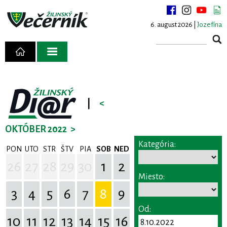
6. august 2026 |
Jozefína
|
<
OKTÓBER 2022
>
Kategória:
PON
UTO
STR
ŠTV
PIA
SOB
NED
26
27
28
29
30
1
2
Miesto:
3
4
5
6
7
8
9
Od:
10
11
12
13
14
15
16