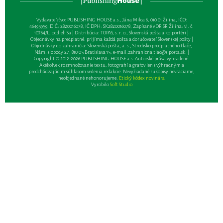
Vydavateľsťvo: PUBLISHING HOUSE a.s., Jána Milca 6, 010 01 Žilina, IČO:
46495959, DIČ: 2820016078, IČ DPH: SK2820016078, Zapísané v OR SR Žilina: vl. č.
10764/L, oddiel: Sa | Distribúcia: TOPAS, s. r. o., Slovenská pošta a kolportéri |
Objednávky na predplatné: prijíma každá pošta a doručovateľ Slovenskej pošty |
Objednávky do zahraničia: Slovenská pošta, a. s., Stredisko predplatného tlače,
Nám. slobody 27, 810 05 Bratislava 15, e-mail:
zahranicna.tlac@slposta.sk
. |
Copyright © 2012-2026 PUBLISHING HOUSE a.s. Autorské práva vyhradené.
Akékoľvek rozmnožovanie textu, fotografií a grafov len s výhradným a
predchádzajúcim súhlasom vedenia redakcie. Nevyžiadané rukopisy nevraciame,
neobjednané nehonorujeme.
Etický kódex novinára
Vyrobilo
Soft Studio