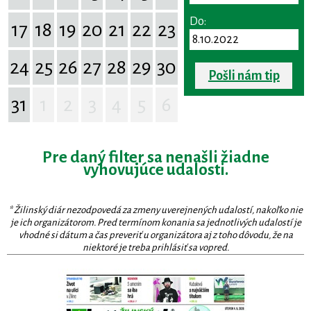
Do:
17
18
19
20
21
22
23
24
25
26
27
28
29
30
Pošli nám tip
31
1
2
3
4
5
6
Pre daný filter sa nenašli žiadne
vyhovujúce udalosti.
* Žilinský diár nezodpovedá za zmeny uverejnených udalostí, nakoľko nie
je ich organizátorom. Pred termínom konania sa jednotlivých udalostí je
vhodné si dátum a čas preveriť u organizátora aj z toho dôvodu, že na
niektoré je treba prihlásiť sa vopred.