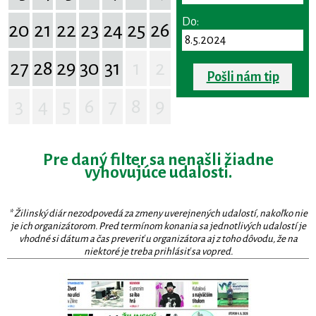
Do:
20
21
22
23
24
25
26
27
28
29
30
31
1
2
Pošli nám tip
3
4
5
6
7
8
9
Pre daný filter sa nenašli žiadne
vyhovujúce udalosti.
* Žilinský diár nezodpovedá za zmeny uverejnených udalostí, nakoľko nie
je ich organizátorom. Pred termínom konania sa jednotlivých udalostí je
vhodné si dátum a čas preveriť u organizátora aj z toho dôvodu, že na
niektoré je treba prihlásiť sa vopred.