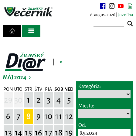
6. august 2026 |
Jozefína
|
<
MÁJ 2024
>
Kategória:
PON
UTO
STR
ŠTV
PIA
SOB
NED
29
30
1
2
3
4
5
Miesto:
6
7
8
9
10
11
12
Od:
13
14
15
16
17
18
19