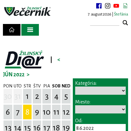
7. august 2026 |
Štefánia
|
<
JÚN 2022
>
Kategória:
PON
UTO
STR
ŠTV
PIA
SOB
NED
30
31
1
2
3
4
5
Miesto:
6
7
8
9
10
11
12
Od:
13
14
15
16
17
18
19