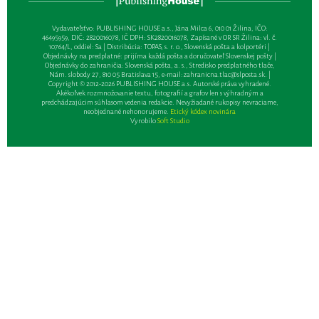
Vydavateľsťvo: PUBLISHING HOUSE a.s., Jána Milca 6, 010 01 Žilina, IČO:
46495959, DIČ: 2820016078, IČ DPH: SK2820016078, Zapísané v OR SR Žilina: vl. č.
10764/L, oddiel: Sa | Distribúcia: TOPAS, s. r. o., Slovenská pošta a kolportéri |
Objednávky na predplatné: prijíma každá pošta a doručovateľ Slovenskej pošty |
Objednávky do zahraničia: Slovenská pošta, a. s., Stredisko predplatného tlače,
Nám. slobody 27, 810 05 Bratislava 15, e-mail:
zahranicna.tlac@slposta.sk
. |
Copyright © 2012-2026 PUBLISHING HOUSE a.s. Autorské práva vyhradené.
Akékoľvek rozmnožovanie textu, fotografií a grafov len s výhradným a
predchádzajúcim súhlasom vedenia redakcie. Nevyžiadané rukopisy nevraciame,
neobjednané nehonorujeme.
Etický kódex novinára
Vyrobilo
Soft Studio