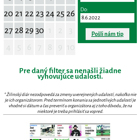
Do:
20
21
22
23
24
25
26
27
28
29
30
1
2
3
Pošli nám tip
4
5
6
7
8
9
10
Pre daný filter sa nenašli žiadne
vyhovujúce udalosti.
* Žilinský diár nezodpovedá za zmeny uverejnených udalostí, nakoľko nie
je ich organizátorom. Pred termínom konania sa jednotlivých udalostí je
vhodné si dátum a čas preveriť u organizátora aj z toho dôvodu, že na
niektoré je treba prihlásiť sa vopred.