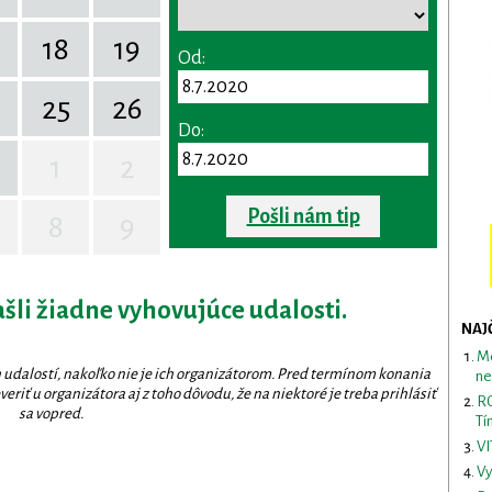
18
19
Od:
25
26
Do:
1
2
Pošli nám tip
8
9
ašli žiadne vyhovujúce udalosti.
NAJ
Me
 udalostí, nakoľko nie je ich organizátorom. Pred termínom konania
ne
eriť u organizátora aj z toho dôvodu, že na niektoré je treba prihlásiť
RO
sa vopred.
Tí
VI
Vy