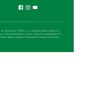
| Distribúcia: TOPAS, s. r. o., Slovenská pošta a kolportéri |
27, 810 05 Bratislava 15, e-mail:
zahranicna.tlac@slposta.sk
. |
hlasom vedenia redakcie. Nevyžiadané rukopisy nevraciame,