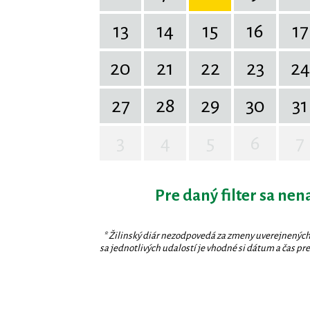
13
14
15
16
17
20
21
22
23
24
27
28
29
30
31
3
4
5
6
7
Pre daný filter sa nen
* Žilinský diár nezodpovedá za zmeny uverejnených
sa jednotlivých udalostí je vhodné si dátum a čas prev