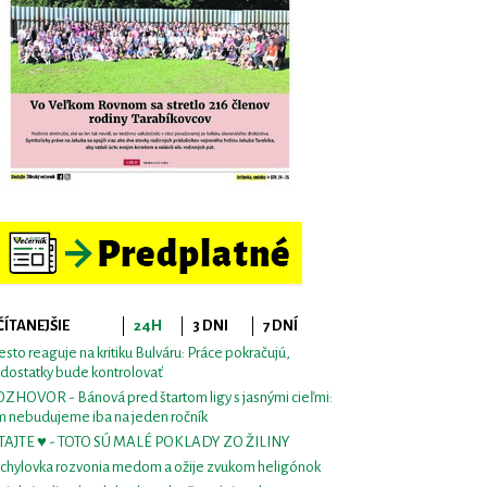
ČÍTANEJŠIE
24H
3 DNI
7 DNÍ
sto reaguje na kritiku Bulváru: Práce pokračujú,
dostatky bude kontrolovať
ZHOVOR - Bánová pred štartom ligy s jasnými cieľmi:
m nebudujeme iba na jeden ročník
TAJTE ♥ - TOTO SÚ MALÉ POKLADY ZO ŽILINY
chylovka rozvonia medom a ožije zvukom heligónok