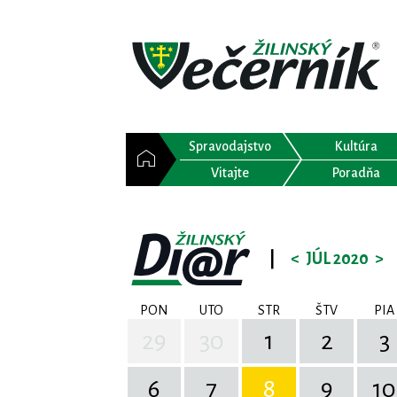
Spravodajstvo
Kultúra
Vitajte
Poradňa
|
<
JÚL 2020
>
PON
UTO
STR
ŠTV
PIA
29
30
1
2
3
6
7
8
9
10