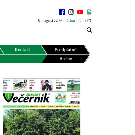
8. august 2026 |
Oskár
|
13°C
Kontakt
Predplatné
Archív