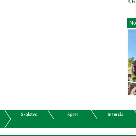
Pr
No
Školstvo
Šport
Inzercia