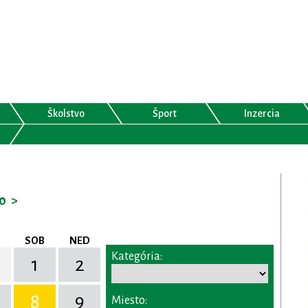
Školstvo
Šport
Inzercia
0
>
SOB
NED
Kategória:
1
2
8
9
Miesto: