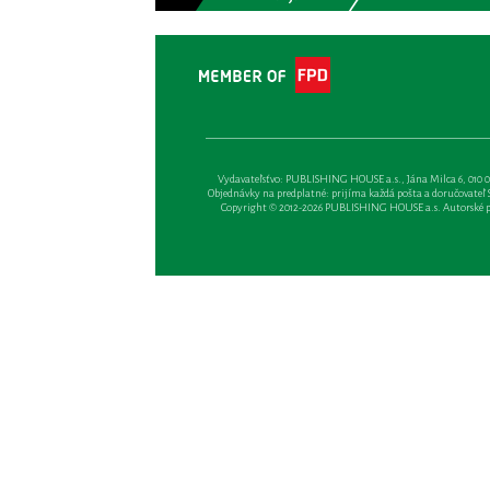
Vydavateľsťvo: PUBLISHING HOUSE a.s., Jána Milca 6, 010 01 Ži
Objednávky na predplatné: prijíma každá pošta a doručovateľ Sl
Copyright © 2012-2026 PUBLISHING HOUSE a.s. Autorské prá