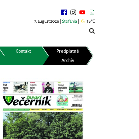
7. august 2026 |
Štefánia
|
18°C
Kontakt
Predplatné
Archív