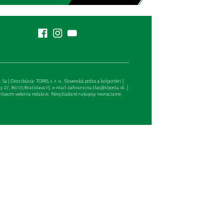
| Distribúcia: TOPAS, s. r. o., Slovenská pošta a kolportéri |
27, 810 05 Bratislava 15, e-mail:
zahranicna.tlac@slposta.sk
. |
hlasom vedenia redakcie. Nevyžiadané rukopisy nevraciame,