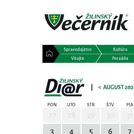
Spravodajstvo
Kultúra
Vitajte
Poradňa
|
<
AUGUST 202
PON
UTO
STR
ŠTV
PIA
27
28
29
30
31
3
4
5
6
7