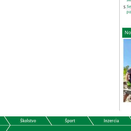
Se
po
No
Školstvo
Šport
Inzercia