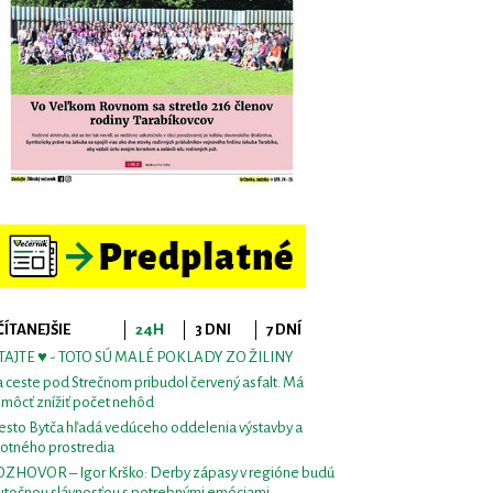
ČÍTANEJŠIE
24H
3 DNI
7 DNÍ
TAJTE ♥ - TOTO SÚ MALÉ POKLADY ZO ŽILINY
 ceste pod Strečnom pribudol červený asfalt. Má
môcť znížiť počet nehôd
sto Bytča hľadá vedúceho oddelenia výstavby a
votného prostredia
ZHOVOR – Igor Krško: Derby zápasy v regióne budú
utočnou slávnosťou s potrebnými emóciami