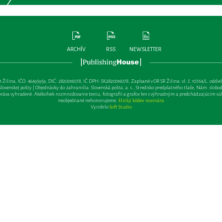
ARCHÍV
RSS
NEWSLETTER
lina, IČO: 46495959, DIČ: 2820016078, IČ DPH: SK2820016078, Zapísané v OR SR Žilina: vl. č. 10764/L, oddiel: Sa 
ovenskej pošty | Objednávky do zahraničia: Slovenská pošta, a. s., Stredisko predplatného tlače, Nám. slobody 
va vyhradené. Akékoľvek rozmnožovanie textu, fotografií a grafov len s výhradným a predchádzajúcim sú
neobjednané nehonorujeme.
Etický kódex novinára
Vyrobilo
Soft Studio