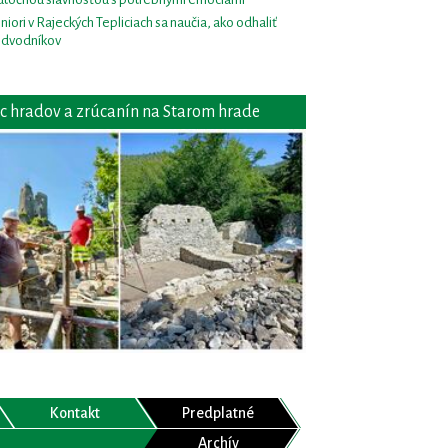
niori v Rajeckých Tepliciach sa naučia, ako odhaliť
dvodníkov
c hradov a zrúcanín na Starom hrade
Kontakt
Predplatné
Archív