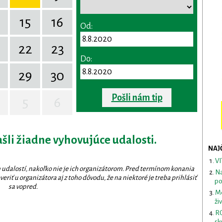
15
16
Od:
22
23
Do:
29
30
Pošli nám tip
5
6
ašli žiadne vyhovujúce udalosti.
NAJ
VI
 udalostí, nakoľko nie je ich organizátorom. Pred termínom konania
Na
eriť u organizátora aj z toho dôvodu, že na niektoré je treba prihlásiť
po
sa vopred.
Me
ži
RO
sk