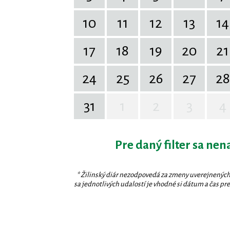
10
11
12
13
14
17
18
19
20
21
24
25
26
27
28
31
1
2
3
4
Pre daný filter sa nen
* Žilinský diár nezodpovedá za zmeny uverejnených
sa jednotlivých udalostí je vhodné si dátum a čas prev