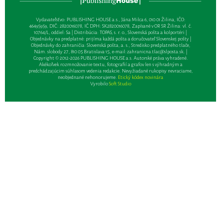
Vydavateľsťvo: PUBLISHING HOUSE a.s., Jána Milca 6, 010 01 Žilina, IČO:
46495959, DIČ: 2820016078, IČ DPH: SK2820016078, Zapísané v OR SR Žilina: vl. č.
10764/L, oddiel: Sa | Distribúcia: TOPAS, s. r. o., Slovenská pošta a kolportéri |
Objednávky na predplatné: prijíma každá pošta a doručovateľ Slovenskej pošty |
Objednávky do zahraničia: Slovenská pošta, a. s., Stredisko predplatného tlače,
Nám. slobody 27, 810 05 Bratislava 15, e-mail:
zahranicna.tlac@slposta.sk
. |
Copyright © 2012-2026 PUBLISHING HOUSE a.s. Autorské práva vyhradené.
Akékoľvek rozmnožovanie textu, fotografií a grafov len s výhradným a
predchádzajúcim súhlasom vedenia redakcie. Nevyžiadané rukopisy nevraciame,
neobjednané nehonorujeme.
Etický kódex novinára
Vyrobilo
Soft Studio