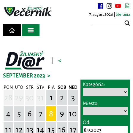
7. august 2026 |
Štefánia
|
<
SEPTEMBER 2023
>
Kategória:
PON
UTO
STR
ŠTV
PIA
SOB
NED
28
29
30
31
1
2
3
Miesto:
4
5
6
7
8
9
10
Od:
11
12
13
14
15
16
17