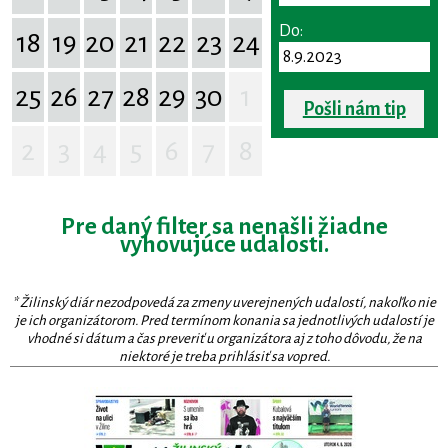
Do:
18
19
20
21
22
23
24
25
26
27
28
29
30
1
Pošli nám tip
2
3
4
5
6
7
8
Pre daný filter sa nenašli žiadne
vyhovujúce udalosti.
* Žilinský diár nezodpovedá za zmeny uverejnených udalostí, nakoľko nie
je ich organizátorom. Pred termínom konania sa jednotlivých udalostí je
vhodné si dátum a čas preveriť u organizátora aj z toho dôvodu, že na
niektoré je treba prihlásiť sa vopred.