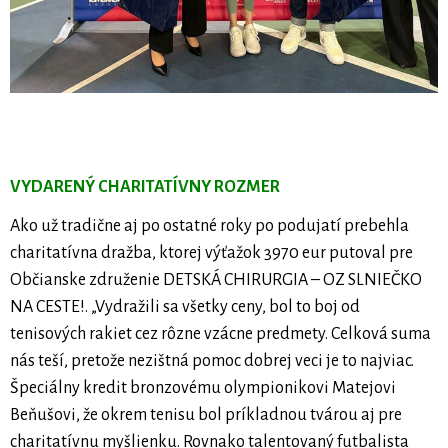
VYDARENÝ CHARITATÍVNY ROZMER
Ako už tradične aj po ostatné roky po podujatí prebehla
charitatívna dražba, ktorej výťažok 3970 eur putoval pre
Občianske združenie DETSKÁ CHIRURGIA – OZ SLNIEČKO
NA CESTE!. „Vydražili sa všetky ceny, bol to boj od
tenisových rakiet cez rôzne vzácne predmety. Celková suma
nás teší, pretože nezištná pomoc dobrej veci je to najviac.
Špeciálny kredit bronzovému olympionikovi Matejovi
Beňušovi, že okrem tenisu bol príkladnou tvárou aj pre
charitatívnu myšlienku. Rovnako talentovaný futbalista