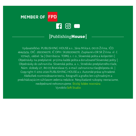
Vydavateľsťvo: PUBLISHING HOUSE a.s., Jána Milca 6, 010 01 Žilina, IČO:
46495959, DIČ: 2820016078, IČ DPH: SK2820016078, Zapísané v OR SR Žilina: vl. č.
10764/L, oddiel: Sa | Distribúcia: TOPAS, s. r. o., Slovenská pošta a kolportéri |
Objednávky na predplatné: prijíma každá pošta a doručovateľ Slovenskej pošty |
Objednávky do zahraničia: Slovenská pošta, a. s., Stredisko predplatného tlače,
Nám. slobody 27, 810 05 Bratislava 15, e-mail:
zahranicna.tlac@slposta.sk
. |
Copyright © 2012-2026 PUBLISHING HOUSE a.s. Autorské práva vyhradené.
Akékoľvek rozmnožovanie textu, fotografií a grafov len s výhradným a
predchádzajúcim súhlasom vedenia redakcie. Nevyžiadané rukopisy nevraciame,
neobjednané nehonorujeme.
Etický kódex novinára
Vyrobilo
Soft Studio