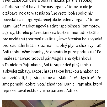
v Petržalke. Atmosféra bola famózna, partneri spokojní
a ľudia sa snáď bavili. Pre nás organizátorov to nie je
o zábave, no o to viac nás teší, že všetci boli spokojní,“
povedal na margo vydarenej akcie jeden z organizátorov
Kamil Gróf, marketingový riaditeľ spoločnosti Tommorow
agency, ktorého práve dianie na kurte mimoriadne tešilo
pre nevídanú športovú rivalitu. „Úroveň tenisu bola vysoká,
profesionálni hráči neraz hrali na plný plyn a chceli vyhrať.
Boli to skutočné ,bomby‘, čo dotváralo punc podujatia.“ Po
finále sa najviac radoval pár Magdaléna Rybáriková
s Danielom Pajtinkom. „Bol to super deň plný tenisu
a skvelej zábavy, radosť hrať s takou hráčkou a nakoniec
sme zvíťazili, čo je síce pekné, ale skôr nás všetkých teší, že
sme pomohli dobrej veci,“ zhodnotil Daniel Pajtinka, ktorý
reprezentoval exkluzívneho partnera Adifex.