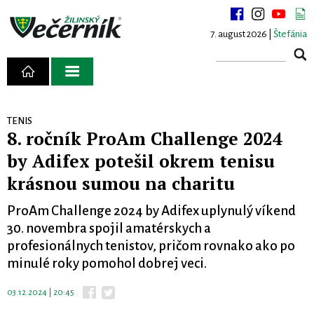
7. august 2026 |
Štefánia
TENIS
8. ročník ProAm Challenge 2024
by Adifex potešil okrem tenisu
krásnou sumou na charitu
ProAm Challenge 2024 by Adifex uplynulý víkend
30. novembra spojil amatérskych a
profesionálnych tenistov, pričom rovnako ako po
minulé roky pomohol dobrej veci.
03.12.2024 | 20:45