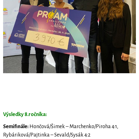
Výsledky 8.ročníka:
Semifinále:
Hončová/Šimek – Marchenko/Piroha 4:1,
Rybáriková/Pajtinka – Sevald/Sysák 4:2