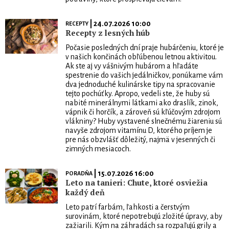
| 24.07.2026 10:00
RECEPTY
Recepty z lesných húb
Počasie posledných dní praje hubárčeniu, ktoré je
v našich končinách obľúbenou letnou aktivitou.
Ak ste aj vy vášnivým hubárom a hľadáte
spestrenie do vašich jedálničkov, ponúkame vám
dva jednoduché kulinárske tipy na spracovanie
tejto pochúťky. Apropo, vedeli ste, že huby sú
nabité minerálnymi látkami ako draslík, zinok,
vápnik či horčík, a zároveň sú kľúčovým zdrojom
vlákniny? Huby vystavené slnečnému žiareniu sú
navyše zdrojom vitamínu D, ktorého príjem je
pre nás obzvlášť dôležitý, najmä v jesenných či
zimných mesiacoch.
| 15.07.2026 16:00
PORADŇA
Leto na tanieri: Chute, ktoré osviežia
každý deň
Leto patrí farbám, ľahkosti a čerstvým
surovinám, ktoré nepotrebujú zložité úpravy, aby
zažiarili. Kým na záhradách sa rozpaľujú grily a