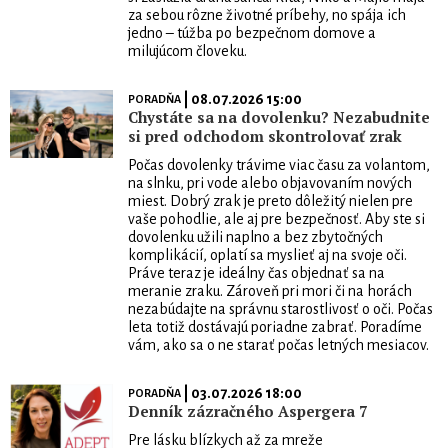
za sebou rôzne životné príbehy, no spája ich
jedno – túžba po bezpečnom domove a
milujúcom človeku.
| 08.07.2026 15:00
PORADŇA
Chystáte sa na dovolenku? Nezabudnite
si pred odchodom skontrolovať zrak
Počas dovolenky trávime viac času za volantom,
na slnku, pri vode alebo objavovaním nových
miest. Dobrý zrak je preto dôležitý nielen pre
vaše pohodlie, ale aj pre bezpečnosť. Aby ste si
dovolenku užili naplno a bez zbytočných
komplikácií, oplatí sa myslieť aj na svoje oči.
Práve teraz je ideálny čas objednať sa na
meranie zraku. Zároveň pri mori či na horách
nezabúdajte na správnu starostlivosť o oči. Počas
leta totiž dostávajú poriadne zabrať. Poradíme
vám, ako sa o ne starať počas letných mesiacov.
| 03.07.2026 18:00
PORADŇA
Denník zázračného Aspergera 7
Pre lásku blízkych až za mreže