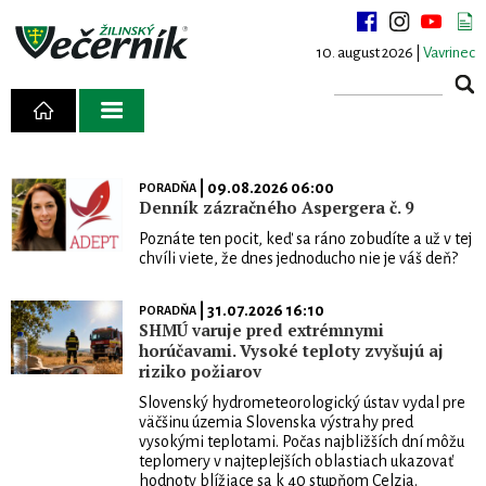
10. august 2026 |
Vavrinec
| 09.08.2026 06:00
PORADŇA
Denník zázračného Aspergera č. 9
Poznáte ten pocit, keď sa ráno zobudíte a už v tej
chvíli viete, že dnes jednoducho nie je váš deň?
| 31.07.2026 16:10
PORADŇA
SHMÚ varuje pred extrémnymi
horúčavami. Vysoké teploty zvyšujú aj
riziko požiarov
Slovenský hydrometeorologický ústav vydal pre
väčšinu územia Slovenska výstrahy pred
vysokými teplotami. Počas najbližších dní môžu
teplomery v najteplejších oblastiach ukazovať
hodnoty blížiace sa k 40 stupňom Celzia.