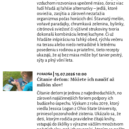
vzduchom rozvoniava upečené mäso, čoraz viac
ľudí hľadá aj ľahšie alternatívy – jedlá, ktoré
osviežia, zasýtia a zároveň nezaťažia
organizmus počas horúcich dní. Šťavnatý melón,
voňavé paradajky, chrumkavá zelenina, bylinky,
citrónová sviežosť či výživné strukoviny tvoria
dokonalú kombináciu letnej kuchyne. Či už
hľadáte inšpiráciu na ľahký obed, rýchlu večeru
na terasu alebo niečo netradičné k letnému
posedeniu s rodinou a priateľmi, tieto recepty
ukazujú, že aj bez mäsa môže byť tanier pestrý,
sýty a plný vôní leta.
| 15.07.2026 10:00
PORADŇA
Čítanie deťom: Môžete ich naučiť až
milión slov!
Čítanie deťom je jednou z najjednoduchších, no
zároveň najúčinnejších foriem podpory ich
budúceho úspechu. Výskum z roku 2019, ktorý
viedla Jessica Logan z Ohio State University,
priniesol pozoruhodné zistenia. Ukázalo sa, že
deti, ktorým rodičia pravidelne čítajú knihy,
vstupujú do škôlky s výrazne väčším množstvom