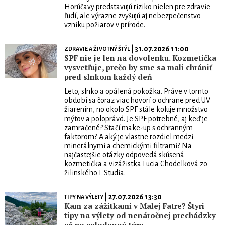
Horúčavy predstavujú riziko nielen pre zdravie
ľudí, ale výrazne zvyšujú aj nebezpečenstvo
vzniku požiarov v prírode.
| 31.07.2026 11:00
ZDRAVIE A ŽIVOTNÝ ŠTÝL
SPF nie je len na dovolenku. Kozmetička
vysvetľuje, prečo by sme sa mali chrániť
pred slnkom každý deň
Leto, slnko a opálená pokožka. Práve v tomto
období sa čoraz viac hovorí o ochrane pred UV
žiarením, no okolo SPF stále koluje množstvo
mýtov a poloprávd. Je SPF potrebné, aj keď je
zamračené? Stačí make-up s ochranným
faktorom? A aký je vlastne rozdiel medzi
minerálnymi a chemickými filtrami? Na
najčastejšie otázky odpovedá skúsená
kozmetička a vizážistka Lucia Chodelková zo
žilinského L Studia.
| 27.07.2026 13:30
TIPY NA VÝLETY
Kam za zážitkami v Malej Fatre? Štyri
tipy na výlety od nenáročnej prechádzky