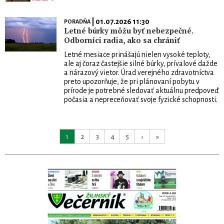
| 01.07.2026 11:30
PORADŇA
Letné búrky môžu byť nebezpečné.
Odborníci radia, ako sa chrániť
Letné mesiace prinášajú nielen vysoké teploty,
ale aj čoraz častejšie silné búrky, prívalové dažde
a nárazový vietor. Úrad verejného zdravotníctva
preto upozorňuje, že pri plánovaní pobytu v
prírode je potrebné sledovať aktuálnu predpoveď
počasia a nepreceňovať svoje fyzické schopnosti.
1
2
3
4
5
›
»