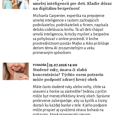
umelej inteligencii pre deti. Kladie dôraz
na digitálnu bezpečnosť
Michaela Carpenter, expertka na prepojenie
umelej inteligencie s rastom začínajúcich
podnikateľov, podnikateliek a firiem, napísala
detskú vzdelávaciu knihu. Tá učí deti chápať
umelú inteligenciu, kriticky myslieť a bezpečne
sa pohybovať v online prostredí. V knihe
prostredníctvom postáv Majko a Aiko približuje
deťom tému AI zrozumiteľným a veku
primeraným spôsobom.
| 25.07.2026 14:00
PORADŇA
Studené ruky, únava či slabá
koncentrácia? Týchto osem potravín
môže podporiť zdravý krvný obeh
Máte často studené ruky alebo nohy, cítite sa
unavení a horšie sa sústredíte? Jednou z príčin
môže byť menej efektívny krvný obeh. Správne
prekrvenie zabezpečuje, aby sa kyslík a živiny
dostali ku každej bunke v tele. K jeho podpore
môže prispieť aj vyvážená strava bohatá na
potraviny, ktoré prospievajú cievam.