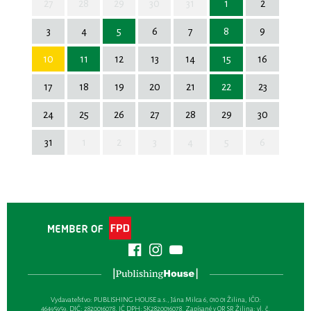
27
28
29
30
31
1
2
3
4
5
6
7
8
9
10
11
12
13
14
15
16
17
18
19
20
21
22
23
24
25
26
27
28
29
30
31
1
2
3
4
5
6
Vydavateľsťvo: PUBLISHING HOUSE a.s., Jána Milca 6, 010 01 Žilina, IČO:
46495959, DIČ: 2820016078, IČ DPH: SK2820016078, Zapísané v OR SR Žilina: vl. č.