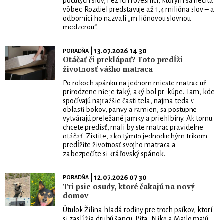
počutých slov, než ich rovesníci, ktorým sa nečíta
vôbec. Rozdiel predstavuje až 1,4 milióna slov – a
odborníci ho nazvali „miliónovou slovnou
medzerou“.
| 13.07.2026 14:30
PORADŇA
Otáčať či preklápať? Toto predĺži
životnosť vášho matraca
Po rokoch spánku na jednom mieste matrac už
prirodzene nie je taký, aký bol pri kúpe. Tam, kde
spočívajú najťažšie časti tela, najmä teda v
oblasti bokov, panvy a ramien, sa postupne
vytvárajú preležané jamky a priehlbiny. Ak tomu
chcete predísť, mali by ste matrac pravidelne
otáčať. Zistite, ako týmto jednoduchým trikom
predĺžite životnosť svojho matraca a
zabezpečíte si kráľovský spánok.
| 12.07.2026 07:30
PORADŇA
Tri psie osudy, ktoré čakajú na nový
domov
Útulok Žilina hľadá rodiny pre troch psíkov, ktorí
si zaslúžia druhú šancu. Rita, Niko a Majlo majú