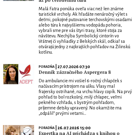
až po celodennú túru
Malá Fatra ponúka oveľa viac než len známe
turistické vrcholy. Ak hľadáte nenáročný výlet s
deťmi, pokojné putovanie terchovskými osadami
alebo túru k najvyššiemu vodopádu pohoria,
vybrali sme pre vás štyri trasy, ktoré stoja za
návštevu. Nechýba Symbolický cintorín vo
Vrátnej či vyhliadky z Belských skál, odkiaľ sa
otvárajú jedny z najkrajších pohľadov na Žilinskú
kotlinu.
| 27.07.2026 07:30
PORADŇA
Denník zázračného Aspergera 8
Do ambulancie mi vošiel 6-ročný chlapček s
načúvacím prístrojom na ušku. Vlasy mal
frajersky ostrihané, na vrchu hlavy copík. Na prvý
pohľad to bol rozkošný, milý chlapec, veľmi
pekného vzhľadu, s bystrým pohľadom,
príjemne detsky upravený. No okamžite ma
„odpálil“ prvými vetami...
| 26.07.2026 15:00
PORADŇA
Expertka na AI prichádza s knihou o