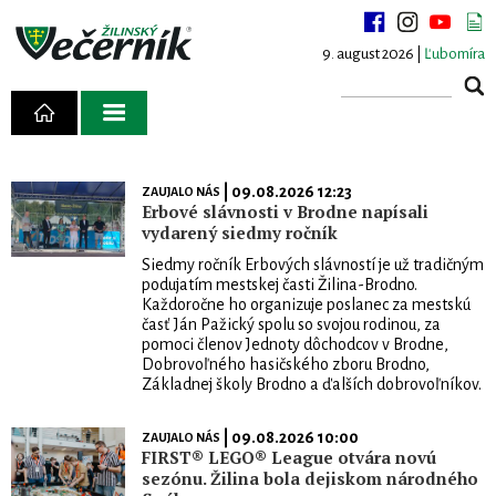
9. august 2026 |
Ľubomíra
| 09.08.2026 12:23
ZAUJALO NÁS
Erbové slávnosti v Brodne napísali
vydarený siedmy ročník
Siedmy ročník Erbových slávností je už tradičným
podujatím mestskej časti Žilina-Brodno.
Každoročne ho organizuje poslanec za mestskú
časť Ján Pažický spolu so svojou rodinou, za
pomoci členov Jednoty dôchodcov v Brodne,
Dobrovoľného hasičského zboru Brodno,
Základnej školy Brodno a ďalších dobrovoľníkov.
| 09.08.2026 10:00
ZAUJALO NÁS
FIRST® LEGO® League otvára novú
sezónu. Žilina bola dejiskom národného