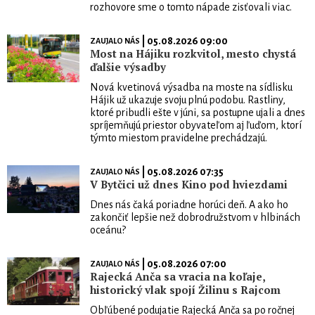
rozhovore sme o tomto nápade zisťovali viac.
| 05.08.2026 09:00
ZAUJALO NÁS
Most na Hájiku rozkvitol, mesto chystá
ďalšie výsadby
Nová kvetinová výsadba na moste na sídlisku
Hájik už ukazuje svoju plnú podobu. Rastliny,
ktoré pribudli ešte v júni, sa postupne ujali a dnes
spríjemňujú priestor obyvateľom aj ľuďom, ktorí
týmto miestom pravidelne prechádzajú.
| 05.08.2026 07:35
ZAUJALO NÁS
V Bytčici už dnes Kino pod hviezdami
Dnes nás čaká poriadne horúci deň. A ako ho
zakončiť lepšie než dobrodružstvom v hlbinách
oceánu?
| 05.08.2026 07:00
ZAUJALO NÁS
Rajecká Anča sa vracia na koľaje,
historický vlak spojí Žilinu s Rajcom
Obľúbené podujatie Rajecká Anča sa po ročnej