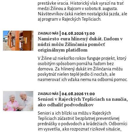
prestávke vracia. Historický vlak vyrazí na trať
medzi Žilinou a Rajcom v sobotu 8. augusta.
Návštevníkov čaká nielen nostalgická jazda, ale
aj program v Rajeckých Tepliciach.
| 04.08.2026 13:00
ZAUJALO NÁS
Namiesto eura hlinený dukát. Ľudom v
núdzi môžu Žilinčania pomôcť
originálnym platidlom
V Žiline už niekoľko rokov funguje projekt, ktorý
osobitým spôsobom pomáha ľuďom bez
domova. Za hlinený dukát im Žilinčania môžu
poskytnúť nielen teplé jedlo či nocľah, ale
nasmerovať ich vďaka nemu na odbornú pomoc.
| 04.08.2026 11:00
ZAUJALO NÁS
Seniori v Rajeckých Tepliciach sa naučia,
ako odhaliť podvodníkov
Seniori a ich blízki sa môžu v Rajeckých
Tepliciach zúčastniť bezplatnej preventívnej
prednášky o podvodoch a krádežiach. Odborníci
im vysvetlia, ako rozpoznať rizikové situácie,