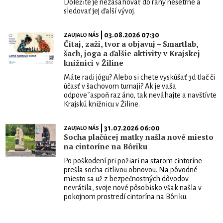
Dôležité je nezasahovať do rany nešetrne a
sledovať jej ďalší vývoj.
| 03.08.2026 07:30
ZAUJALO NÁS
Čítaj, zaži, tvor a objavuj – Smartlab,
šach, joga a ďalšie aktivity v Krajskej
knižnici v Žiline
Máte radi jógu? Alebo si chete vyskúšať 3d tlač či
účasť v šachovom turnaji? Ak je vaša
odpoveˇaspoň raz áno, tak neváhajte a navštívte
Krajskú knižnicu v Žiline.
| 31.07.2026 06:00
ZAUJALO NÁS
Socha plačúcej matky našla nové miesto
na cintoríne na Bôriku
Po poškodení pri požiari na starom cintoríne
prešla socha citlivou obnovou. Na pôvodné
miesto sa už z bezpečnostných dôvodov
nevrátila, svoje nové pôsobisko však našla v
pokojnom prostredí cintorína na Bôriku.