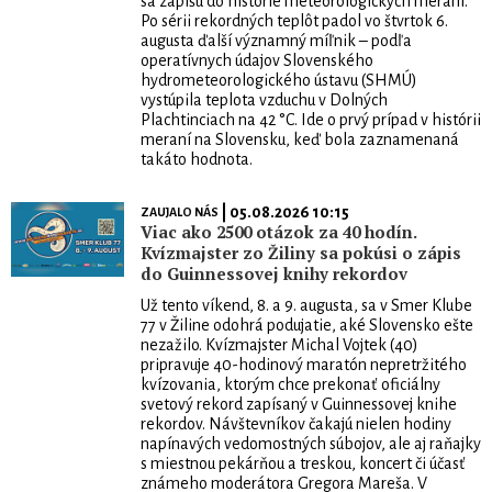
sa zapíšu do histórie meteorologických meraní.
Po sérii rekordných teplôt padol vo štvrtok 6.
augusta ďalší významný míľnik – podľa
operatívnych údajov Slovenského
hydrometeorologického ústavu (SHMÚ)
vystúpila teplota vzduchu v Dolných
Plachtinciach na 42 °C. Ide o prvý prípad v histórii
meraní na Slovensku, keď bola zaznamenaná
takáto hodnota.
| 05.08.2026 10:15
ZAUJALO NÁS
Viac ako 2500 otázok za 40 hodín.
Kvízmajster zo Žiliny sa pokúsi o zápis
do Guinnessovej knihy rekordov
Už tento víkend, 8. a 9. augusta, sa v Smer Klube
77 v Žiline odohrá podujatie, aké Slovensko ešte
nezažilo. Kvízmajster Michal Vojtek (40)
pripravuje 40-hodinový maratón nepretržitého
kvízovania, ktorým chce prekonať oficiálny
svetový rekord zapísaný v Guinnessovej knihe
rekordov. Návštevníkov čakajú nielen hodiny
napínavých vedomostných súbojov, ale aj raňajky
s miestnou pekárňou a treskou, koncert či účasť
známeho moderátora Gregora Mareša. V