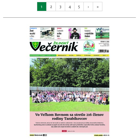
1
2
3
4
5
›
»