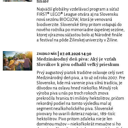
finále
Najväčší globálny vzdelávací program a súťaž
FIRST® LEGO® League otvára aj na Slovensku
novú sezónu BIOGLOW, ktorá je venovaná
biodiverzite. Slovenské tímy pritom vstupujú do
nového ročníka po mimoriadne úspešnej sezóne,
ktorej výraznou súčasťou bolo aj Národné finále
a festival na pôde Žilinskej univerzity v Žiline.
| 07.08.2026 14:30
ZAUJALO NÁS
Medzinárodný deň piva: Aký je vzťah
Slovákov k pivu odhalil veľký prieskum
Prvý augustový piatok tradične oslavuje celý svet
Medzinárodný deň piva, a to už od roku 2007. Pre
Slovensko, kde má varenie piva silnú tradíciu, je
dôvodov na oslavu hneď niekoľko. Minulý rok
výroba piva u nás po troch rokoch znova
prekročila hranicu tri milióny hektolitrov, pričom
rekordný podiel na tomto výsledku mal aj
segment nealkoholického piva. Slovenské
pivovary ho uvarili doteraz najviac, 189-tisíc
hektolitrov. Pivo pritom zďaleka nie je len
doménou mužov – niekoľkokrát mesačne si ho