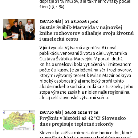
dopraje 21 % mužov, ale takmer rovnaký podiel
žien (19,4 %).
| 07.08.2026 13:00
ZAUJALO NÁS
Gustáv Švábik-Macvejda v najnovšej
knihe rozhovorov odhaľuje svoju životnú
i umeleckú cestu
V júni vydala Výtvarná agentúra A1 novú
publikáciu venovanú životu a dielu výtvarníka
Gustáva Švábika-Macvejdu. V poradí druhá
kniha o umelcovi bola vytlačená v limitovanom
počte 60 kusov. Je založená na sérii rozhovorov,
ktorými výtvarný teoretik Milan Mazúr odkrýva
hlboký osobnostný aj umelecký profil tohto
akademického sochára, rodáka z Turzovky. Jeho
stopa výrazne zasiahla nielen našu regionálnu,
ale aj celú slovenskú výtvarnú scénu.
| 06.08.2026 17:26
ZAUJALO NÁS
Prvýkrát v histórii až 42 °C! Slovensko
dnes prepisuje teplotné rekordy
Slovensko zažíva mimoriadne horúce dni, ktoré