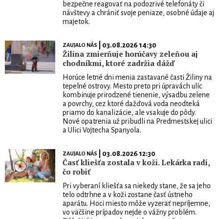
bezpečne reagovať na podozrivé telefonáty či
návštevy a chrániť svoje peniaze, osobné údaje aj
majetok.
| 03.08.2026 14:30
ZAUJALO NÁS
Žilina zmierňuje horúčavy zeleňou aj
chodníkmi, ktoré zadržia dážď
Horúce letné dni menia zastavané časti Žiliny na
tepelné ostrovy. Mesto preto pri úpravách ulíc
kombinuje prirodzené tienenie, výsadbu zelene
a povrchy, cez ktoré dažďová voda neodteká
priamo do kanalizácie, ale vsakuje do pôdy.
Nové opatrenia už pribudli na Predmestskej ulici
a Ulici Vojtecha Spanyola.
| 03.08.2026 12:30
ZAUJALO NÁS
Časť kliešťa zostala v koži. Lekárka radí,
čo robiť
Pri vyberaní kliešťa sa niekedy stane, že sa jeho
telo odtrhne a v koži zostane časť ústneho
aparátu. Hoci miesto môže vyzerať nepríjemne,
vo väčšine prípadov nejde o vážny problém.