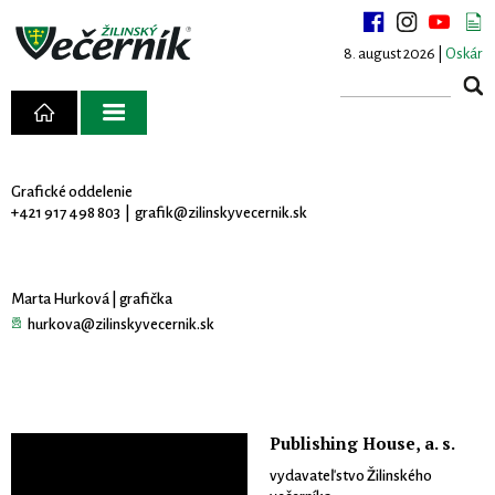
8. august 2026 |
Oskár
Grafické oddelenie
+421 917 498 803 |
grafik@zilinskyvecernik.sk
Marta Hurková | grafička
hurkova@zilinskyvecernik.sk
Publishing House, a. s.
vydavateľstvo Žilinského