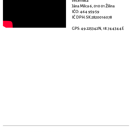
večerníka
Jána Milca 6, 010 01 Žilina
IČO: 464 959 59
IČ DPH: SK 2820016078
GPS: 49.225342N, 18.744344E