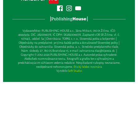
Vydavateľsťvo: PUBLISHING HOUSE a.s., Jána Milca 6, 010 01 Žilina, IČO:
46495959, DIČ: 2820016078, IČ DPH: SK2820016078, Zapísané v OR SR Žilina: vl. č.
10764/L, oddiel: Sa | Distribúcia: TOPAS, s. r. o., Slovenská pošta a kolportéri |
Objednávky na predplatné: prijíma každá pošta a doručovateľ Slovenskej pošty |
Objednávky do zahraničia: Slovenská pošta, a. s., Stredisko predplatného tlače,
Nám. slobody 27, 810 05 Bratislava 15, e-mail:
zahranicna.tlac@slposta.sk
. |
Copyright © 2012-2026 PUBLISHING HOUSE a.s. Autorské práva vyhradené.
Akékoľvek rozmnožovanie textu, fotografií a grafov len s výhradným a
predchádzajúcim súhlasom vedenia redakcie. Nevyžiadané rukopisy nevraciame,
neobjednané nehonorujeme.
Etický kódex novinára
Vyrobilo
Soft Studio