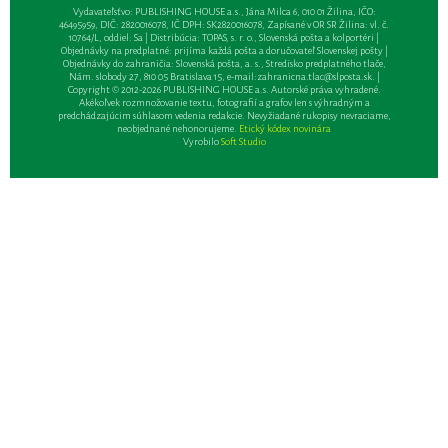
Vydavateľsťvo: PUBLISHING HOUSE a.s., Jána Milca 6, 010 01 Žilina, IČO:
46495959, DIČ: 2820016078, IČ DPH: SK2820016078, Zapísané v OR SR Žilina: vl. č.
10764/L, oddiel: Sa | Distribúcia: TOPAS, s. r. o., Slovenská pošta a kolportéri |
Objednávky na predplatné: prijíma každá pošta a doručovateľ Slovenskej pošty |
Objednávky do zahraničia: Slovenská pošta, a. s., Stredisko predplatného tlače,
Nám. slobody 27, 810 05 Bratislava 15, e-mail:
zahranicna.tlac@slposta.sk
. |
Copyright © 2012-2026 PUBLISHING HOUSE a.s. Autorské práva vyhradené.
Akékoľvek rozmnožovanie textu, fotografií a grafov len s výhradným a
predchádzajúcim súhlasom vedenia redakcie. Nevyžiadané rukopisy nevraciame,
neobjednané nehonorujeme.
Etický kódex novinára
Vyrobilo
Soft Studio