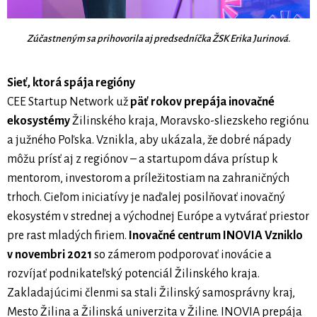
Zúčastneným sa prihovorila aj predsedníčka ŽSK Erika Jurinová.
Sieť, ktorá spája regióny
CEE Startup Network už
päť rokov prepája inovačné
ekosystémy
Žilinského kraja, Moravsko-sliezskeho regiónu
a južného Poľska. Vznikla, aby ukázala, že dobré nápady
môžu prísť aj z regiónov – a startupom dáva prístup k
mentorom, investorom a príležitostiam na zahraničných
trhoch. Cieľom iniciatívy je naďalej posilňovať inovačný
ekosystém v strednej a východnej Európe a vytvárať priestor
pre rast mladých firiem.
Inovačné centrum INOVIA Vzniklo
v novembri 2021
so zámerom podporovať inovácie a
rozvíjať podnikateľský potenciál Žilinského kraja.
Zakladajúcimi členmi sa stali Žilinský samosprávny kraj,
Mesto Žilina a Žilinská univerzita v Žiline. INOVIA prepája