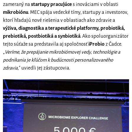
zameraný na
startupy pracujúce
s inováciami v oblasti
mikrobiónu
. MEC spája vedecké tímy, startupy a investorov,
ktorí hľadajú nové riešenia v oblastiach ako zdravie a
výživa, diagnostika a terapeutické platformy, probiotiká,
prebiotiká, postbiotiká a synbiotiká
. Ako spoluorganizátor
tejto súťaže sa predstavila aj spoločnosť
iProbio
z Čadce.
„
Veríme, že prepájanie mikrobiómovej vedy, technológie a
podnikania je kľúčom k budúcnosti personalizovaného
zdravia,
" uviedli jej zástupcovia.