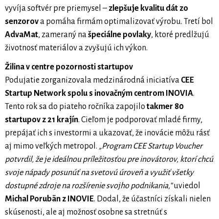
vyvíja softvér pre priemysel –
zlepšuje kvalitu dát zo
senzorov
a pomáha firmám optimalizovať výrobu. Tretí bol
AdvaMat
, zameraný na
špeciálne povlaky
, ktoré predlžujú
životnosť materiálov a zvyšujú ich výkon.
Žilina v centre pozornosti startupov
Podujatie zorganizovala medzinárodná iniciatíva
CEE
Startup Network spolu s inovačným centrom INOVIA
.
Tento rok sa do piateho ročníka zapojilo
takmer 80
startupov z 21 krajín
. Cieľom je podporovať mladé firmy,
prepájať ich s investormi a ukazovať, že inovácie môžu rásť
aj mimo veľkých metropol.
„Program CEE Startup Voucher
potvrdil, že je ideálnou príležitosťou pre inovátorov, ktorí chcú
svoje nápady posunúť na svetovú úroveň a využiť všetky
dostupné zdroje na rozšírenie svojho podnikania,“
uviedol
Michal Porubän z INOVIE
. Dodal, že účastníci získali nielen
skúsenosti, ale aj možnosť osobne sa stretnúť s