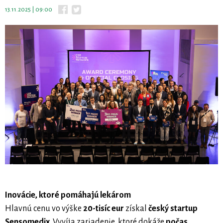
13.11.2025 | 09:00
Inovácie, ktoré pomáhajú lekárom
Hlavnú cenu vo výške
20-tisíc eur
získal
český startup
Sensomedix
. Vyvíja zariadenie, ktoré dokáže
počas