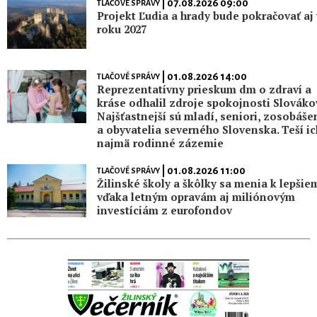
| 07.08.2026 09:00
TLAČOVÉ SPRÁVY
Projekt Ľudia a hrady bude pokračovať aj 
roku 2027
| 01.08.2026 14:00
TLAČOVÉ SPRÁVY
Reprezentatívny prieskum dm o zdraví a
kráse odhalil zdroje spokojnosti Slováko
Najšťastnejší sú mladí, seniori, zosobáše
a obyvatelia severného Slovenska. Teší ic
najmä rodinné zázemie
| 01.08.2026 11:00
TLAČOVÉ SPRÁVY
Žilinské školy a škôlky sa menia k lepšie
vďaka letným opravám aj miliónovým
investíciám z eurofondov