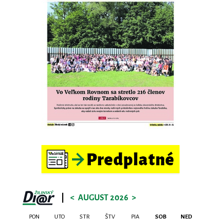
|
<
AUGUST 2026
>
PON
UTO
STR
ŠTV
PIA
SOB
NED