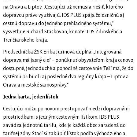
na Oravu a Liptov. „Cestujúci už nemusia riešiť, ktorého
dopravcu práve využívajú. IDS PLUS spája železničnú aj
cestnú dopravu do jedného prehľadného systému,“
vysvetľuje Richard Staškovan, konateľ IDS Žilinského a
Trenčianskeho kraja.
Predsedníčka ŽSK Erika Jurinová dopĺňa: „Integrovaná
doprava má jasný cieľ – ponúknuť obyvateľom kraja cenovo
dostupné, jednoduché a pohodlné cestovanie. Teší ma, že do
systému pribudli aj posledné dva regióny kraja – Liptov a
Orava a mestské samosprávy.“
Jedna karta, jeden lístok
Cestujúci môžu po novom prestupovať medzi dopravnými
prostriedkami s jedným cestovným lístkom. IDS PLUS
zavádza jednotnú tarifu, kde je každá obec zaradená do
tarifnej zóny. Stačí si zakúpiť lístok podľa východzieho a