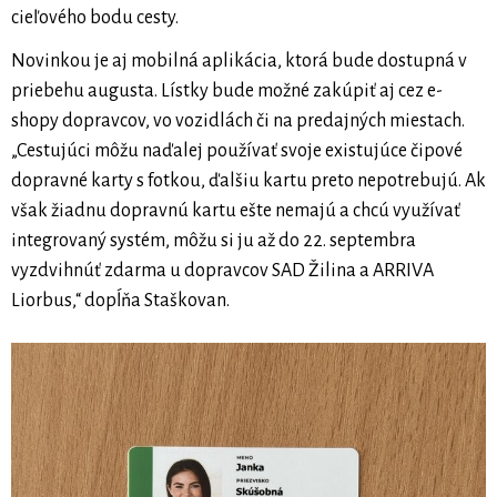
cieľového bodu cesty.
Novinkou je aj mobilná aplikácia, ktorá bude dostupná v
priebehu augusta. Lístky bude možné zakúpiť aj cez e-
shopy dopravcov, vo vozidlách či na predajných miestach.
„Cestujúci môžu naďalej používať svoje existujúce čipové
dopravné karty s fotkou, ďalšiu kartu preto nepotrebujú. Ak
však žiadnu dopravnú kartu ešte nemajú a chcú využívať
integrovaný systém, môžu si ju až do 22. septembra
vyzdvihnúť zdarma u dopravcov SAD Žilina a ARRIVA
Liorbus,“ dopĺňa Staškovan.