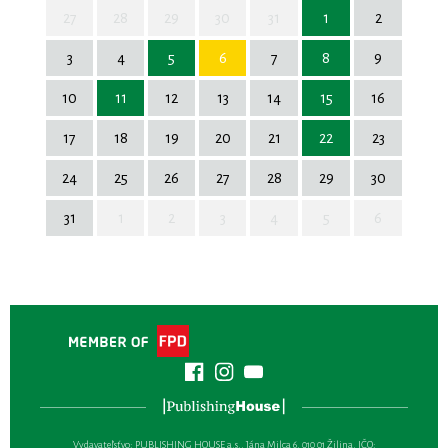
27
28
29
30
31
1
2
3
4
5
6
7
8
9
10
11
12
13
14
15
16
17
18
19
20
21
22
23
24
25
26
27
28
29
30
31
1
2
3
4
5
6
Vydavateľsťvo: PUBLISHING HOUSE a.s., Jána Milca 6, 010 01 Žilina, IČO: