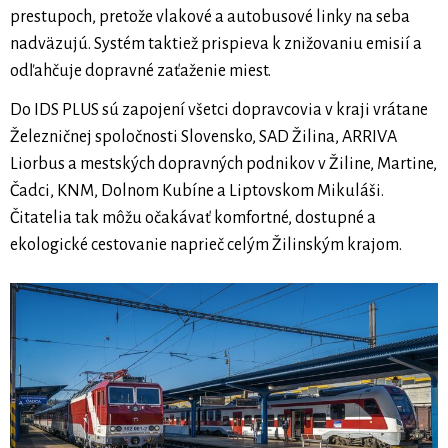
prestupoch, pretože vlakové a autobusové linky na seba
nadväzujú. Systém taktiež prispieva k znižovaniu emisií a
odľahčuje dopravné zaťaženie miest.
Do IDS PLUS sú zapojení všetci dopravcovia v kraji vrátane
Železničnej spoločnosti Slovensko, SAD Žilina, ARRIVA
Liorbus a mestských dopravných podnikov v Žiline, Martine,
Čadci, KNM, Dolnom Kubíne a Liptovskom Mikuláši.
Čitatelia tak môžu očakávať komfortné, dostupné a
ekologické cestovanie naprieč celým Žilinským krajom.