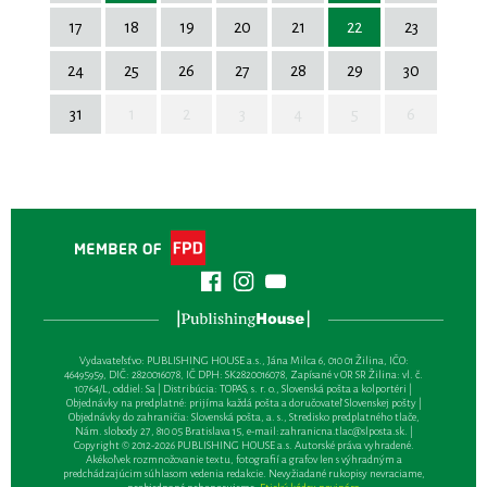
17
18
19
20
21
22
23
24
25
26
27
28
29
30
31
1
2
3
4
5
6
Vydavateľsťvo: PUBLISHING HOUSE a.s., Jána Milca 6, 010 01 Žilina, IČO:
46495959, DIČ: 2820016078, IČ DPH: SK2820016078, Zapísané v OR SR Žilina: vl. č.
10764/L, oddiel: Sa | Distribúcia: TOPAS, s. r. o., Slovenská pošta a kolportéri |
Objednávky na predplatné: prijíma každá pošta a doručovateľ Slovenskej pošty |
Objednávky do zahraničia: Slovenská pošta, a. s., Stredisko predplatného tlače,
Nám. slobody 27, 810 05 Bratislava 15, e-mail:
zahranicna.tlac@slposta.sk
. |
Copyright © 2012-2026 PUBLISHING HOUSE a.s. Autorské práva vyhradené.
Akékoľvek rozmnožovanie textu, fotografií a grafov len s výhradným a
predchádzajúcim súhlasom vedenia redakcie. Nevyžiadané rukopisy nevraciame,