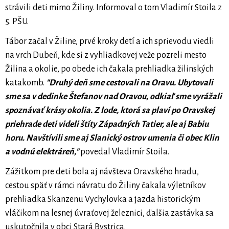
strávili deti mimo Žiliny. Informoval o tom Vladimír Stoila z
5. PŠU.
Tábor začal v Žiline, prvé kroky detí a ich sprievodu viedli
na vrch Dubeň, kde si z vyhliadkovej veže pozreli mesto
Žilina a okolie, po obede ich čakala prehliadka žilinských
katakomb.
"Druhý deň sme cestovali na Oravu. Ubytovali
sme sa v dedinke Štefanov nad Oravou, odkiaľ sme vyrážali
spoznávať krásy okolia. Z lode, ktorá sa plaví po Oravskej
priehrade deti videli štíty Západných Tatier, ale aj Babiu
horu. Navštívili sme aj Slanický ostrov umenia či obec Klin
a vodnú elektráreň,"
povedal Vladimír Stoila.
Zážitkom pre deti bola aj návšteva Oravského hradu,
cestou späť v rámci návratu do Žiliny čakala výletníkov
prehliadka Skanzenu Vychylovka a jazda historickým
vláčikom na lesnej úvraťovej železnici, ďalšia zastávka sa
uskutočnila v obci Stará Bystrica.