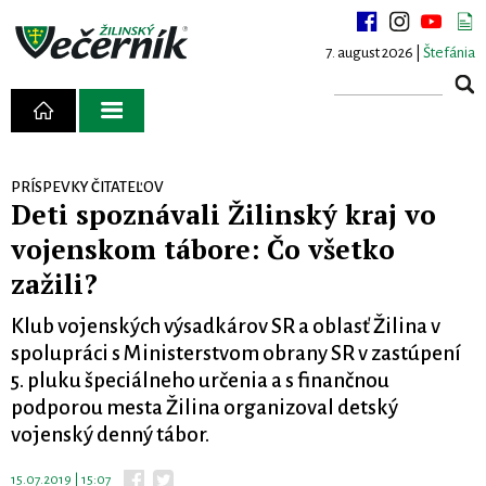
7. august 2026 |
Štefánia
PRÍSPEVKY ČITATEĽOV
Deti spoznávali Žilinský kraj vo
vojenskom tábore: Čo všetko
zažili?
Klub vojenských výsadkárov SR a oblasť Žilina v
spolupráci s Ministerstvom obrany SR v zastúpení
5. pluku špeciálneho určenia a s finančnou
podporou mesta Žilina organizoval detský
vojenský denný tábor.
15.07.2019 | 15:07