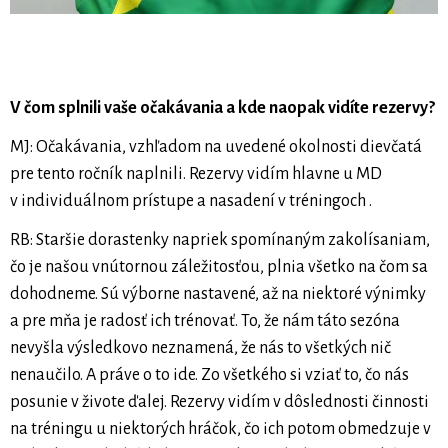
V čom splnili vaše očakávania a kde naopak vidíte rezervy?
MJ: Očakávania, vzhľadom na uvedené okolnosti dievčatá
pre tento ročník naplnili. Rezervy vidím hlavne u MD
v individuálnom prístupe a nasadení v tréningoch .
RB: Staršie dorastenky napriek spomínaným zakolísaniam,
čo je našou vnútornou záležitosťou, plnia všetko na čom sa
dohodneme. Sú výborne nastavené, až na niektoré výnimky
a pre mňa je radosť ich trénovať. To, že nám táto sezóna
nevyšla výsledkovo neznamená, že nás to všetkých nič
nenaučilo. A práve o to ide. Zo všetkého si vziať to, čo nás
posunie v živote ďalej. Rezervy vidím v dôslednosti činnosti
na tréningu u niektorých hráčok, čo ich potom obmedzuje v