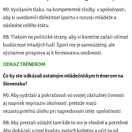
MJ: Vyvíjaním tlaku na kompetentné zložky v spoločnosti,
aby si uvedomili dôležitosť športu v rozvoji mládeže a
následne celého štátu.
RB: Tlakom na politické strany, aby si konečne začali všímať
budúcnosť mladých ľudí. Šport nie je samoúčelný, ale
významne prispieva aj k formovaniu osobnosti.
ODKAZ TRÉNEROM
Čo by ste odkázali ostatným mládežníckym trénerom na
Slovensku?
MJ: Aby vydržali a pokračovali vo svojej záslužnej činnosti
aj napriek nepriazni okolností, pretože majú
nezastupiteľnú úlohu pri napredovaní celej spoločnosti.
RB: Aby prestali súťažiť tam kde to nie je vhodné a potrebné.
Aby dokázali uznať kvalitu svojich kolegov a učiť sa od