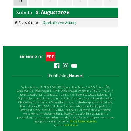
31
1
2
3
4
5
6
Sobota
8. August 2026
8.8.2026 11:00
|
Opekačka vo Vrátnej
Vydavateľsťvo: PUBLISHING HOUSE a.s., Jána Milca 6, 010 01 Žilina, IČO:
46495959, DIČ: 2820016078, IČ DPH: SK2820016078, Zapísané v OR SR Žilina: vl. č.
10764/L, oddiel: Sa | Distribúcia: TOPAS, s. r. o., Slovenská pošta a kolportéri |
Objednávky na predplatné: prijíma každá pošta a doručovateľ Slovenskej pošty |
Objednávky do zahraničia: Slovenská pošta, a. s., Stredisko predplatného tlače,
Nám. slobody 27, 810 05 Bratislava 15, e-mail:
zahranicna.tlac@slposta.sk
. |
Copyright © 2012-2026 PUBLISHING HOUSE a.s. Autorské práva vyhradené.
Akékoľvek rozmnožovanie textu, fotografií a grafov len s výhradným a
predchádzajúcim súhlasom vedenia redakcie. Nevyžiadané rukopisy nevraciame,
neobjednané nehonorujeme.
Etický kódex novinára
Vyrobilo
Soft Studio