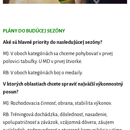
PLÁNY DO BUDÚCEJ SEZÓNY
Aké sú hlavné priority do nasledujúcej sezóny?
MJ: V oboch kategóriách sa chceme pohybovať v prvej
polovici tabuľky. U MD v prvej štvorke.
RB: V oboch kategóriách boj o medaily.
V ktorých oblastiach chcete spraviť najväčší výkonnostný
posun?
MJ: Rozhodovacia činnosť, obrana, stabilita výkonov.
RB: Tréningová dochádzka, dôslednosť, nasadenie,
spolupatričnosť a záväzok, vzájomná dôvera, záujem