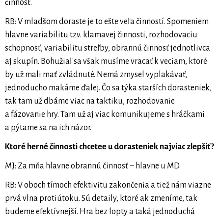
činnosť.
RB: V mladšom doraste je to ešte veľa činností. Spomeniem
hlavne variabilitu tzv. klamavej činnosti, rozhodovaciu
schopnosť, variabilitu streľby, obrannú činnosť jednotlivca
aj skupín. Bohužiaľ sa však musíme vracať k veciam, ktoré
by už mali mať zvládnuté. Nemá zmysel vyplakávať,
jednoducho makáme ďalej. Čo sa týka starších dorasteniek,
tak tam už dbáme viac na taktiku, rozhodovanie
a fázovanie hry. Tam už aj viac komunikujeme s hráčkami
a pýtame sa na ich názor.
Ktoré herné činnosti chcetee u dorasteniek najviac zlepšiť?
MJ: Za mňa hlavne obrannú činnosť – hlavne u MD.
RB: V oboch tímoch efektivitu zakončenia a tiež nám viazne
prvá vlna protiútoku. Sú detaily, ktoré ak zmeníme, tak
budeme efektívnejší. Hra bez lopty a taká jednoduchá