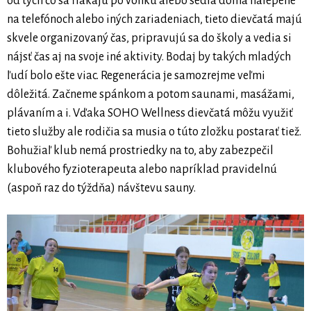
od tých čo sa flákajú po vonku alebo sedia doma nalepené
na telefónoch alebo iných zariadeniach, tieto dievčatá majú
skvele organizovaný čas, pripravujú sa do školy a vedia si
nájsť čas aj na svoje iné aktivity. Bodaj by takých mladých
ľudí bolo ešte viac. Regenerácia je samozrejme veľmi
dôležitá. Začneme spánkom a potom saunami, masážami,
plávaním a i. Vďaka SOHO Wellness dievčatá môžu využiť
tieto služby ale rodičia sa musia o túto zložku postarať tiež.
Bohužiaľ klub nemá prostriedky na to, aby zabezpečil
klubového fyzioterapeuta alebo napríklad pravidelnú
(aspoň raz do týždňa) návštevu sauny.