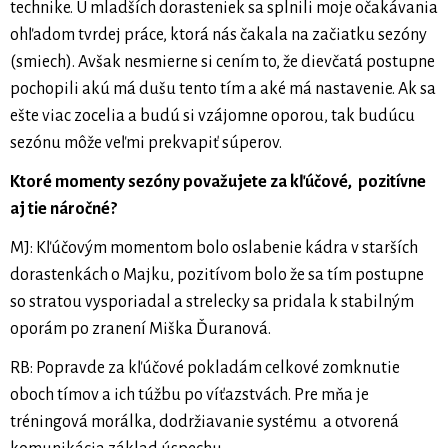
technike. U mladších dorasteniek sa splnili moje očakávania
ohľadom tvrdej práce, ktorá nás čakala na začiatku sezóny
(smiech). Avšak nesmierne si cením to, že dievčatá postupne
pochopili akú má dušu tento tím a aké má nastavenie. Ak sa
ešte viac zocelia a budú si vzájomne oporou, tak budúcu
sezónu môže veľmi prekvapiť súperov.
Ktoré momenty sezóny považujete za kľúčové, pozitívne
aj tie náročné?
MJ: Kľúčovým momentom bolo oslabenie kádra v starších
dorastenkách o Majku, pozitívom bolo že sa tím postupne
so stratou vysporiadal a strelecky sa pridala k stabilným
oporám po zranení Miška Ďuranová.
RB: Popravde za kľúčové pokladám celkové zomknutie
oboch tímov a ich túžbu po víťazstvách. Pre mňa je
tréningová morálka, dodržiavanie systému a otvorená