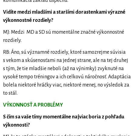
komunikácia základ úspechu.
Vidíte medzi mladšími a staršími dorastenkami výrazné
výkonnostné rozdiely?
MJ: Medzi MD a SD sú momentálne značné výkonnostné
rozdiely.
RB: Áno, sú významné rozdiely, ktoré samozrejme súvisia
s vekom a skúsenosťami na jednej strane, ale na tej druhej
s tým, že tie mladšie neboli (až na výnimky) zvyknuté na
vysoké tempo tréningov a ich celkovú náročnosť. Adaptácia
bolela niektoré hráčky viac, niektoré menej, no výsledok za
to stál.
VÝKONNOSŤ A PROBLÉMY
S čím sa vaše tímy momentálne najviac boria z pohľadu
výkonnosti?