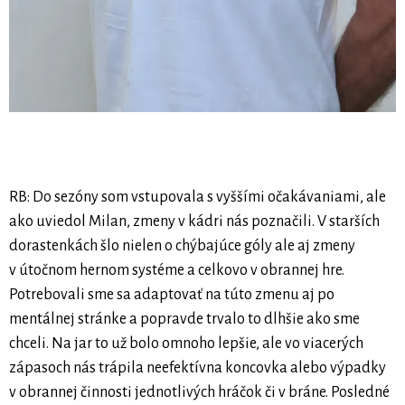
RB: Do sezóny som vstupovala s vyššími očakávaniami, ale
ako uviedol Milan, zmeny v kádri nás poznačili. V starších
dorastenkách šlo nielen o chýbajúce góly ale aj zmeny
v útočnom hernom systéme a celkovo v obrannej hre.
Potrebovali sme sa adaptovať na túto zmenu aj po
mentálnej stránke a popravde trvalo to dlhšie ako sme
chceli. Na jar to už bolo omnoho lepšie, ale vo viacerých
zápasoch nás trápila neefektívna koncovka alebo výpadky
v obrannej činnosti jednotlivých hráčok či v bráne. Posledné