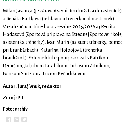
Milan Jasenka (je zároveň vedúcim družstva dorasteniek)
a Renáta Bartková (je hlavnou trénerkou dorasteniek).
V realizačnom tíme bola v sezóne 2025/2026 aj Renáta
Hadasová (športová príprava na Strednej športovej škole,
asistentka trénerky), Ivan Murín (asistent trénerky, pomoc
pri brankárkach), Katarína Holbojová (trénerka
brankárok). Externe klub spolupracoval s Patrikom
Remišom, Jakubom Tarabíkom, Ľubošom Žitníkom,
Borisom Saitzom a Luciou Beňadikovou.
Autor: Juraj Vnuk, redaktor
Zdroj: PR
Foto: archív