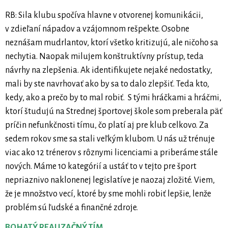
RB: Sila klubu spočíva hlavne v otvorenej komunikácii,
v zdieľaní nápadov a vzájomnom rešpekte. Osobne
neznášam mudrlantov, ktorí všetko kritizujú, ale ničoho sa
nechytia. Naopak milujem konštruktívny prístup, teda
návrhy na zlepšenia. Ak identifikujete nejaké nedostatky,
mali by ste navrhovať ako by sa to dalo zlepšiť. Teda kto,
kedy, ako a prečo by to mal robiť. S tými hráčkami a hráčmi,
ktorí študujú na Strednej športovej škole som preberala päť
príčin nefunkčnosti tímu, čo platí aj pre klub celkovo. Za
sedem rokov sme sa stali veľkým klubom. U nás už trénuje
viac ako 12 trénerov s rôznymi licenciami a priberáme stále
nových. Máme 10 kategórií a ustáť to v tejto pre šport
nepriaznivo naklonenej legislatíve je naozaj zložité. Viem,
že je množstvo vecí, ktoré by sme mohli robiť lepšie, lenže
problém sú ľudské a finančné zdroje.
BOHATÝ REALIZAČNÝ TÍM