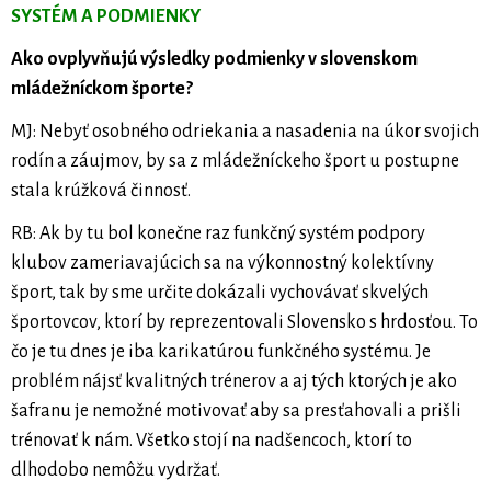
SYSTÉM A PODMIENKY
Ako ovplyvňujú výsledky podmienky v slovenskom
mládežníckom športe?
MJ: Nebyť osobného odriekania a nasadenia na úkor svojich
rodín a záujmov, by sa z mládežníckeho šport u postupne
stala krúžková činnosť.
RB: Ak by tu bol konečne raz funkčný systém podpory
klubov zameriavajúcich sa na výkonnostný kolektívny
šport, tak by sme určite dokázali vychovávať skvelých
športovcov, ktorí by reprezentovali Slovensko s hrdosťou. To
čo je tu dnes je iba karikatúrou funkčného systému. Je
problém nájsť kvalitných trénerov a aj tých ktorých je ako
šafranu je nemožné motivovať aby sa presťahovali a prišli
trénovať k nám. Všetko stojí na nadšencoch, ktorí to
dlhodobo nemôžu vydržať.