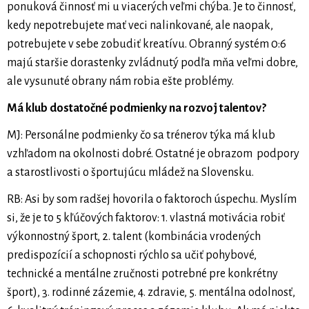
ponuková činnosť mi u viacerých veľmi chýba. Je to činnosť,
kedy nepotrebujete mať veci nalinkované, ale naopak,
potrebujete v sebe zobudiť kreatívu. Obranný systém 0:6
majú staršie dorastenky zvládnutý podľa mňa veľmi dobre,
ale vysunuté obrany nám robia ešte problémy.
Má klub dostatočné podmienky na rozvoj talentov?
MJ: Personálne podmienky čo sa trénerov týka má klub
vzhľadom na okolnosti dobré. Ostatné je obrazom podpory
a starostlivosti o športujúcu mládež na Slovensku.
RB: Asi by som radšej hovorila o faktoroch úspechu. Myslím
si, že je to 5 kľúčových faktorov: 1. vlastná motivácia robiť
výkonnostný šport, 2. talent (kombinácia vrodených
predispozícií a schopnosti rýchlo sa učiť pohybové,
technické a mentálne zručnosti potrebné pre konkrétny
šport), 3. rodinné zázemie, 4. zdravie, 5. mentálna odolnosť,