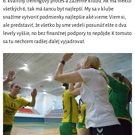
6. kvalitný tréningový proces a zázemie klubu. Ak má niekto
všetkých 6, tak má šancu byť najlepší. My sa v klube
snažíme vytvoriť podmienky najlepšie aké vieme. Viem si,
ale predstaviť, že všetko by sme vedeli posunúť ešte o dva
levely vyššie, no bez finančnej podpory to nepôjde. K tomuto
sa tu nechcem radšej ďalej vyjadrovať.