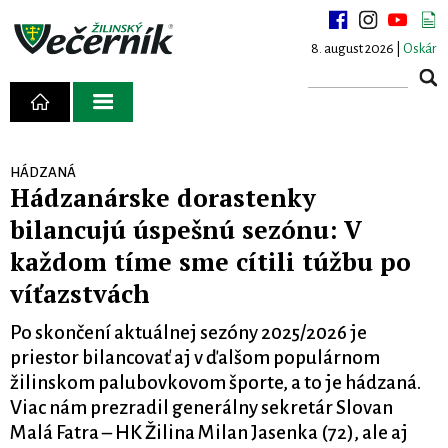
8. august 2026 |
Oskár
HÁDZANÁ
Hádzanárske dorastenky
bilancujú úspešnú sezónu: V
každom tíme sme cítili túžbu po
víťazstvách
Po skončení aktuálnej sezóny 2025/2026 je
priestor bilancovať aj v ďalšom populárnom
žilinskom palubovkovom športe, a to je hádzaná.
Viac nám prezradil generálny sekretár Slovan
Malá Fatra – HK Žilina Milan Jasenka (72), ale aj