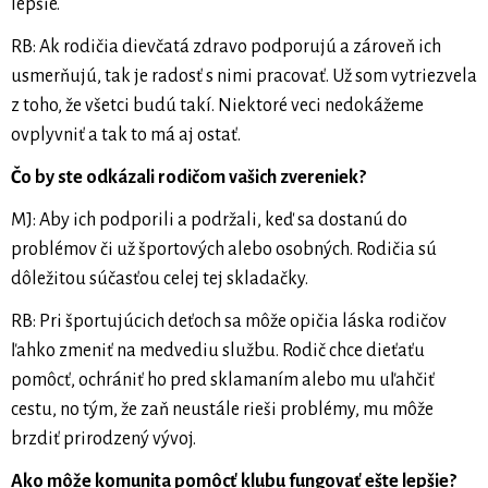
lepšie.
RB: Ak rodičia dievčatá zdravo podporujú a zároveň ich
usmerňujú, tak je radosť s nimi pracovať. Už som vytriezvela
z toho, že všetci budú takí. Niektoré veci nedokážeme
ovplyvniť a tak to má aj ostať.
Čo by ste odkázali rodičom vašich zvereniek?
MJ: Aby ich podporili a podržali, keď sa dostanú do
problémov či už športových alebo osobných. Rodičia sú
dôležitou súčasťou celej tej skladačky.
RB: Pri športujúcich deťoch sa môže opičia láska rodičov
ľahko zmeniť na medvediu službu. Rodič chce dieťaťu
pomôcť, ochrániť ho pred sklamaním alebo mu uľahčiť
cestu, no tým, že zaň neustále rieši problémy, mu môže
brzdiť prirodzený vývoj.
Ako môže komunita pomôcť klubu fungovať ešte lepšie?