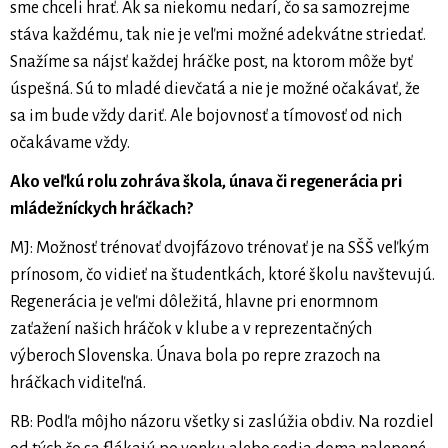
sme chceli hrať. Ak sa niekomu nedarí, čo sa samozrejme
stáva každému, tak nie je veľmi možné adekvátne striedať.
Snažíme sa nájsť každej hráčke post, na ktorom môže byť
úspešná. Sú to mladé dievčatá a nie je možné očakávať, že
sa im bude vždy dariť. Ale bojovnosť a tímovosť od nich
očakávame vždy.
Ako veľkú rolu zohráva škola, únava či regenerácia pri
mládežníckych hráčkach?
MJ: Možnosť trénovať dvojfázovo trénovať je na SŠŠ veľkým
prínosom, čo vidieť na študentkách, ktoré školu navštevujú.
Regenerácia je veľmi dôležitá, hlavne pri enormnom
zaťažení našich hráčok v klube a v reprezentačných
výberoch Slovenska. Únava bola po repre zrazoch na
hráčkach viditeľná.
RB: Podľa môjho názoru všetky si zaslúžia obdiv. Na rozdiel