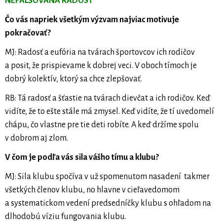
NEFALŠOVANÁ RADOSŤ
Čo vás napriek všetkým výzvam najviac motivuje
pokračovať?
MJ: Radosť a eufória na tvárach športovcov ich rodičov
a posit, že prispievame k dobrej veci. V oboch tímoch je
dobrý kolektív, ktorý sa chce zlepšovať.
RB: Tá radosť a šťastie na tvárach dievčat a ich rodičov. Keď
vidíte, že to ešte stále má zmysel. Keď vidíte, že tí uvedomelí
chápu, čo vlastne pre tie deti robíte. A keď držíme spolu
v dobrom aj zlom.
V čom je podľa vás sila vášho tímu a klubu?
MJ: Sila klubu spočíva v už spomenutom nasadení takmer
všetkých členov klubu, no hlavne v cieľavedomom
a systematickom vedení predsedníčky klubu s ohľadom na
dlhodobú víziu fungovania klubu.