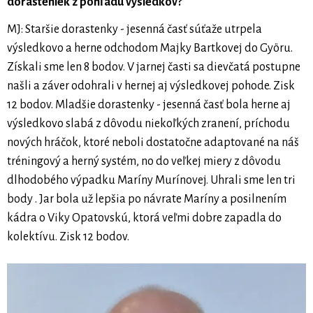
dorasteniek z pohľadu výsledkov?
MJ: Staršie dorastenky - jesenná časť súťaže utrpela
výsledkovo a herne odchodom Majky Bartkovej do Györu.
Získali sme len 8 bodov. V jarnej časti sa dievčatá postupne
našli a záver odohrali v hernej aj výsledkovej pohode. Zisk
12 bodov. Mladšie dorastenky - jesenná časť bola herne aj
výsledkovo slabá z dôvodu niekoľkých zranení, príchodu
nových hráčok, ktoré neboli dostatočne adaptované na náš
tréningový a herný systém, no do veľkej miery z dôvodu
dlhodobého výpadku Maríny Murínovej. Uhrali sme len tri
body . Jar bola už lepšia po návrate Maríny a posilnením
kádra o Viky Opatovskú, ktorá veľmi dobre zapadla do
kolektívu. Zisk 12 bodov.