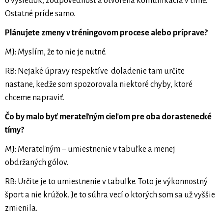
o výsledok, zodpovednosť a otvorená komunikácia v tíme.
Ostatné príde samo.
Plánujete zmeny v tréningovom procese alebo príprave?
MJ: Myslím, že to nie je nutné.
RB: Nejaké úpravy respektíve doladenie tam určite
nastane, keďže som spozorovala niektoré chyby, ktoré
chceme napraviť.
Čo by malo byť merateľným cieľom pre oba dorastenecké
tímy?
MJ: Merateľným – umiestnenie v tabuľke a menej
obdržaných gólov.
RB: Určite je to umiestnenie v tabuľke. Toto je výkonnostný
šport a nie krúžok. Je to súhra vecí o ktorých som sa už vyššie
zmienila.