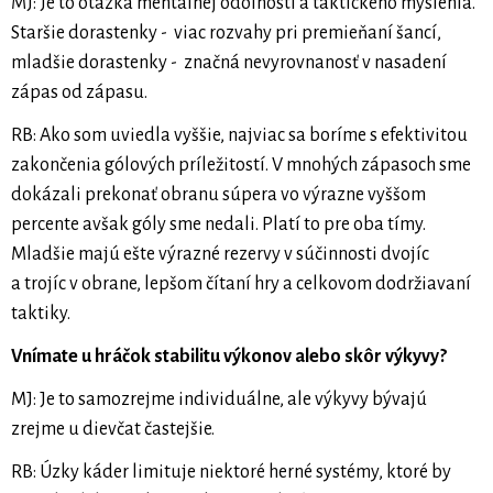
MJ: Je to otázka mentálnej odolnosti a taktického myslenia.
Staršie dorastenky - viac rozvahy pri premieňaní šancí,
mladšie dorastenky - značná nevyrovnanosť v nasadení
zápas od zápasu.
RB: Ako som uviedla vyššie, najviac sa boríme s efektivitou
zakončenia gólových príležitostí. V mnohých zápasoch sme
dokázali prekonať obranu súpera vo výrazne vyššom
percente avšak góly sme nedali. Platí to pre oba tímy.
Mladšie majú ešte výrazné rezervy v súčinnosti dvojíc
a trojíc v obrane, lepšom čítaní hry a celkovom dodržiavaní
taktiky.
Vnímate u hráčok stabilitu výkonov alebo skôr výkyvy?
MJ: Je to samozrejme individuálne, ale výkyvy bývajú
zrejme u dievčat častejšie.
RB: Úzky káder limituje niektoré herné systémy, ktoré by