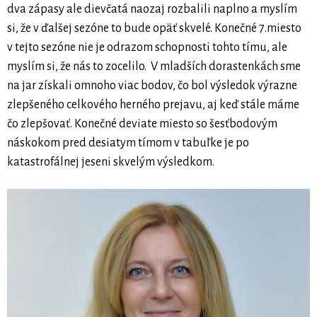
dva zápasy ale dievčatá naozaj rozbalili naplno a myslím
si, že v ďalšej sezóne to bude opäť skvelé. Konečné 7.miesto
v tejto sezóne nie je odrazom schopnosti tohto tímu, ale
myslím si, že nás to zocelilo. V mladších dorastenkách sme
na jar získali omnoho viac bodov, čo bol výsledok výrazne
zlepšeného celkového herného prejavu, aj keď stále máme
čo zlepšovať. Konečné deviate miesto so šesťbodovým
náskokom pred desiatym tímom v tabuľke je po
katastrofálnej jeseni skvelým výsledkom.