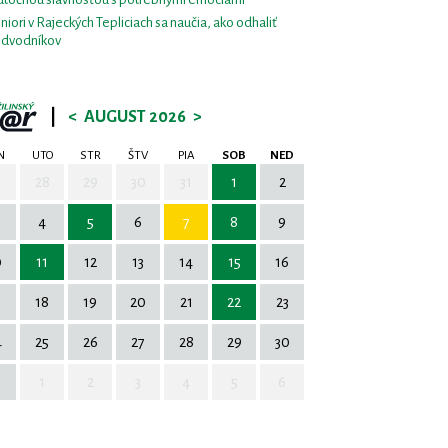
niori v Rajeckých Tepliciach sa naučia, ako odhaliť
dvodníkov
|
<
AUGUST 2026
>
N
UTO
STR
ŠTV
PIA
SOB
NED
7
28
29
30
31
1
2
4
5
6
7
8
9
0
11
12
13
14
15
16
7
18
19
20
21
22
23
4
25
26
27
28
29
30
1
2
3
4
5
6