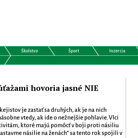
Školstvo
Šport
Inzercia
úťažami hovoria jasné NIE
ejistov je zastať sa druhých, ak je na nich
ásobne vtedy, ak ide o nežnejšie pohlavie. Vlci
ktivitám, ktoré majú pomôcť v boji proti násiliu
tavme násilie na ženách“ sa tento rok spojili v