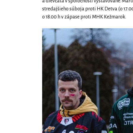
a dievčatá v spoločnosti vystavované. Mar
stredajšieho súboja proti HK Detva (o 17.0
o 18.00 h v zápase proti MHK Kežmarok.