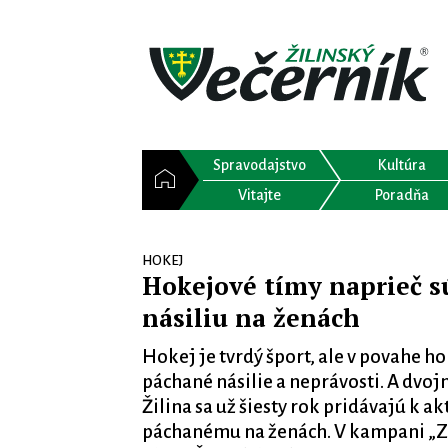
Spravodajstvo
Kultúra
Vitajte
Poradňa
HOKEJ
Hokejové tímy naprieč s
násiliu na ženách
Hokej je tvrdý šport, ale v povahe hok
páchané násilie a neprávosti. A dvojn
Žilina sa už šiesty rok pridávajú k a
páchanému na ženách. V kampani „Zas