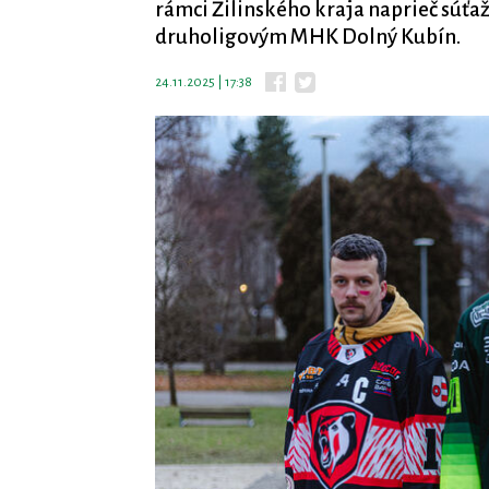
rámci Žilinského kraja naprieč súť
druholigovým MHK Dolný Kubín.
24.11.2025 | 17:38