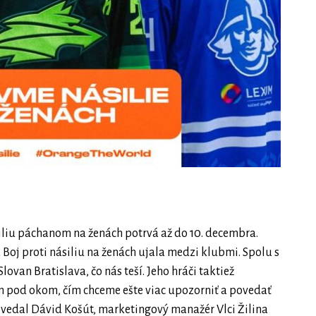
iliu páchanom na ženách potrvá až do 10. decembra.
Boj proti násiliu na ženách ujala medzi klubmi. Spolu s
lovan Bratislava, čo nás teší. Jeho hráči taktiež
 pod okom, čím chceme ešte viac upozorniť a povedať
ovedal Dávid Košút, marketingový manažér Vlci Žilina