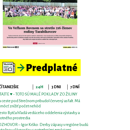
ČÍTANEJŠIE
24H
3 DNI
7 DNÍ
TAJTE ♥ - TOTO SÚ MALÉ POKLADY ZO ŽILINY
 ceste pod Strečnom pribudol červený asfalt. Má
môcť znížiť počet nehôd
sto Bytča hľadá vedúceho oddelenia výstavby a
votného prostredia
ZHOVOR – Igor Krško: Derby zápasy v regióne budú
utočnou slávnosťou s potrebnými emóciami