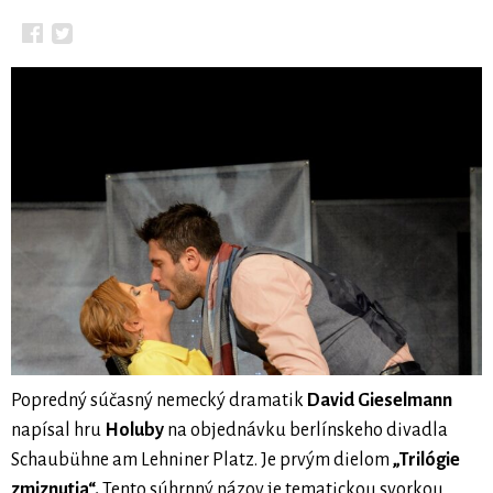
Popredný súčasný nemecký dramatik
David Gieselmann
napísal hru
Holuby
na objednávku berlínskeho divadla
Schaubühne am Lehniner Platz. Je prvým dielom
„Trilógie
zmiznutia“.
Tento súhrnný názov je tematickou svorkou