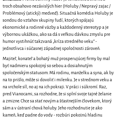
troch obsahovo nezávislých hier (Holuby / Nepravý zajac /
Problémový (atický) medveď). Situačná komédia Holuby je
sondou do vzťahov skupiny ľudí, ktorých spájajú
ekonomické a rodinné väzby a každodenný stereotyp a je
výbornou ukážkou, ako sa dá s veľkou dávkou zmyslu pre
humor vystihnúť takzvaná „kríza stredného veku“ -
jednotlivca i súčasnej západnej spoločnosti zároveň.
Majiteľ, konateľ a bohatý muž prosperujúcej firmy by mal
byť nadmieru spokojný so sebou a dosiahnutým
spoločenským statusom. Má rodinu, manželku a syna, ak by
na to prišlo, môže si dovoliť i milenku. Je v strednom veku a
na vrchole síl, no aj na ich pokraji. V práci i súkromí. Raz,
pred Vianocami, sa rozhodne, že si splní svoje tajné želanie
a zmizne. Chce sa stať novým a šťastnejším človekom, ktorý
sám a v ústraní chová holuby. Jeho rozhodnutie je ako
kameň, keď padne do vody - rozbúri pokojnú hladinu