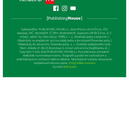
Vydavateľsťvo: PUBLISHING HOUSE a.s., Jána Milca 6, 010 01 Žilina, IČO:
46495959, DIČ: 2820016078, IČ DPH: SK2820016078, Zapísané v OR SR Žilina: vl. č.
10764/L, oddiel: Sa | Distribúcia: TOPAS, s. r. o., Slovenská pošta a kolportéri |
Objednávky na predplatné: prijíma každá pošta a doručovateľ Slovenskej pošty |
Objednávky do zahraničia: Slovenská pošta, a. s., Stredisko predplatného tlače,
Nám. slobody 27, 810 05 Bratislava 15, e-mail:
zahranicna.tlac@slposta.sk
. |
Copyright © 2012-2026 PUBLISHING HOUSE a.s. Autorské práva vyhradené.
Akékoľvek rozmnožovanie textu, fotografií a grafov len s výhradným a
predchádzajúcim súhlasom vedenia redakcie. Nevyžiadané rukopisy nevraciame,
neobjednané nehonorujeme.
Etický kódex novinára
Vyrobilo
Soft Studio