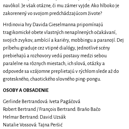
navôkol. Je však otázne, či mu zámer vyjde. Ako hlboko je
zakorenený vo svojom predchádzajúcom živote?
Hrdinovia hry Davida Gieselmanna pripomínajú
tragikomické obete vlastných nenaplnených očakávaní,
svojich zvykov, ambícií a kariéry, mobbingu a paranojí. Dej
príbehu graduje cez vtipné dialógy, jednotlivé scény
prebiehajú a rozhovory vedú postavy medzi sebou
paralelne na rôznych miestach, ich slová, otázky a
odpovede sa vzájomne preplietajú v rýchlom slede až do
groteskného, chaotického slovného ping-pongu.
OSOBY A OBSADENIE
Gerlinde Bertrandová: Iveta Pagáčová
Robert Bertrand / François Bertrand: Braňo Bačo
Helmar Bertrand: David Uzsák
Natalie Vossová: Tajna Peršić