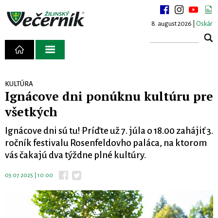
8. august 2026 |
Oskár
KULTÚRA
Ignácove dni ponúknu kultúru pre
všetkých
Ignácove dni sú tu! Príďte už 7. júla o 18.00 zahájiť 3.
ročník festivalu Rosenfeldovho paláca, na ktorom
vás čakajú dva týždne plné kultúry.
03.07.2025 | 10:00