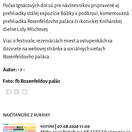
Počas Ignácových dní sú pre návštevníkov pripravené aj
prehliadky stálej expozície Bábky v podkroví, komentovaná
prehliadka Rosenfeldovho paláca či ikonickej Knihárskej
dielne Lidy Mlichovej.
Viac o festivale, rezerváciách miest a vstupenkách sa
dozviete na webovej stránke a sociálnych sieťach
Rosenfeldovho paláca.
Autor: - r -
Foto: fb Rosenfeldov palác
NAJČÍTANEJŠIE Z RUBRIKY
| 07.08.2026 11:00
KULTÚRA
Máte svoj lístok na SKALY? Už viac nie je