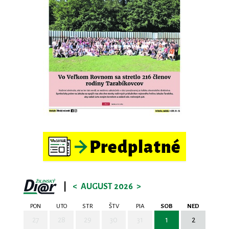
|
<
AUGUST 2026
>
PON
UTO
STR
ŠTV
PIA
SOB
NED
27
28
29
30
31
1
2