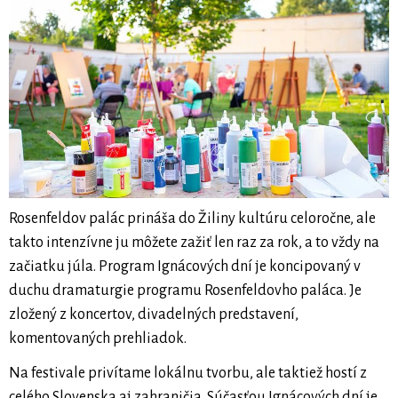
Rosenfeldov palác prináša do Žiliny kultúru celoročne, ale
takto intenzívne ju môžete zažiť len raz za rok, a to vždy na
začiatku júla. Program Ignácových dní je koncipovaný v
duchu dramaturgie programu Rosenfeldovho paláca. Je
zložený z koncertov, divadelných predstavení,
komentovaných prehliadok.
Na festivale privítame lokálnu tvorbu, ale taktiež hostí z
celého Slovenska aj zahraničia. Súčasťou Ignácových dní je