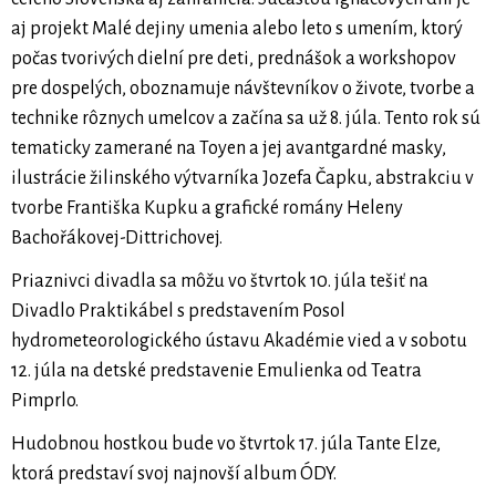
aj projekt Malé dejiny umenia alebo leto s umením, ktorý
počas tvorivých dielní pre deti, prednášok a workshopov
pre dospelých, oboznamuje návštevníkov o živote, tvorbe a
technike rôznych umelcov a začína sa už 8. júla. Tento rok sú
tematicky zamerané na Toyen a jej avantgardné masky,
ilustrácie žilinského výtvarníka Jozefa Čapku, abstrakciu v
tvorbe Františka Kupku a grafické romány Heleny
Bachořákovej-Dittrichovej.
Priaznivci divadla sa môžu vo štvrtok 10. júla tešiť na
Divadlo Praktikábel s predstavením Posol
hydrometeorologického ústavu Akadémie vied a v sobotu
12. júla na detské predstavenie Emulienka od Teatra
Pimprlo.
Hudobnou hostkou bude vo štvrtok 17. júla Tante Elze,
ktorá predstaví svoj najnovší album ÓDY.