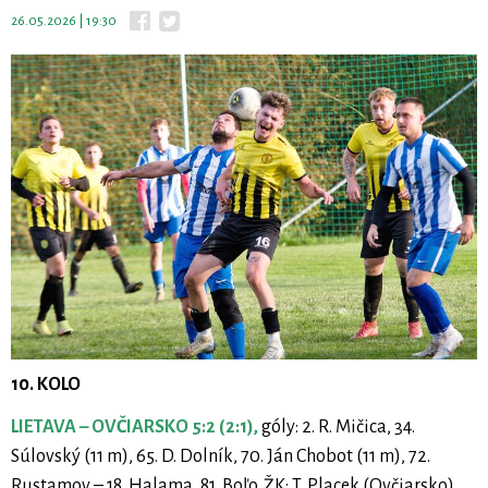
26.05.2026 | 19:30
10. KOLO
LIETAVA – OVČIARSKO 5:2 (2:1),
góly: 2. R. Mičica, 34.
Súlovský (11 m), 65. D. Dolník, 70. Ján Chobot (11 m), 72.
Rustamov – 18. Halama, 81. Boľo. ŽK: T. Placek (Ovčiarsko).