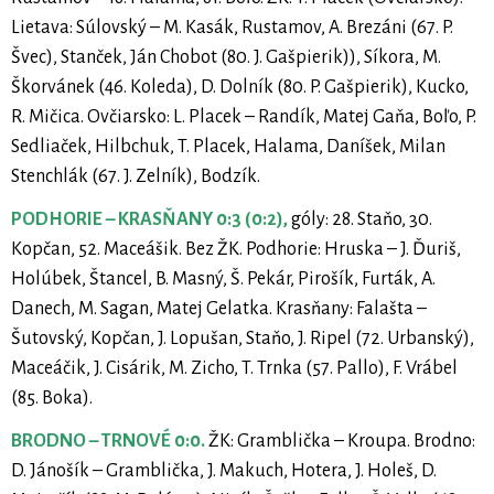
Lietava: Súlovský – M. Kasák, Rustamov, A. Brezáni (67. P.
Švec), Stanček, Ján Chobot (80. J. Gašpierik)), Síkora, M.
Škorvánek (46. Koleda), D. Dolník (80. P. Gašpierik), Kucko,
R. Mičica. Ovčiarsko: L. Placek – Randík, Matej Gaňa, Boľo, P.
Sedliaček, Hilbchuk, T. Placek, Halama, Daníšek, Milan
Stenchlák (67. J. Zelník), Bodzík.
PODHORIE – KRASŇANY 0:3 (0:2),
góly: 28. Staňo, 30.
Kopčan, 52. Maceášik. Bez ŽK. Podhorie: Hruska – J. Ďuriš,
Holúbek, Štancel, B. Masný, Š. Pekár, Pirošík, Furták, A.
Danech, M. Sagan, Matej Gelatka. Krasňany: Falašta –
Šutovský, Kopčan, J. Lopušan, Staňo, J. Ripel (72. Urbanský),
Maceáčik, J. Cisárik, M. Zicho, T. Trnka (57. Pallo), F. Vrábel
(85. Boka).
BRODNO – TRNOVÉ 0:0.
ŽK: Gramblička – Kroupa. Brodno:
D. Jánošík – Gramblička, J. Makuch, Hotera, J. Holeš, D.