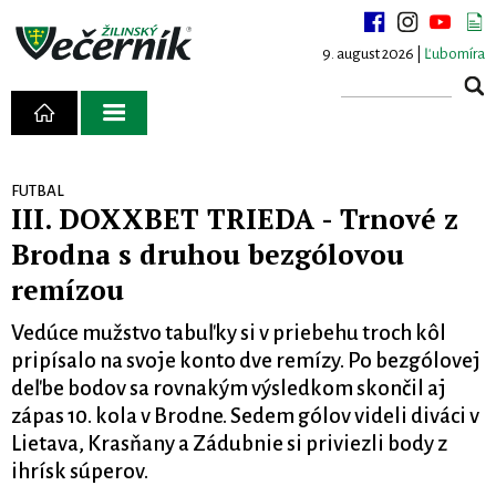
9. august 2026 |
Ľubomíra
FUTBAL
III. DOXXBET TRIEDA - Trnové z
Brodna s druhou bezgólovou
remízou
Vedúce mužstvo tabuľky si v priebehu troch kôl
pripísalo na svoje konto dve remízy. Po bezgólovej
deľbe bodov sa rovnakým výsledkom skončil aj
zápas 10. kola v Brodne. Sedem gólov videli diváci v
Lietava, Krasňany a Zádubnie si priviezli body z
ihrísk súperov.