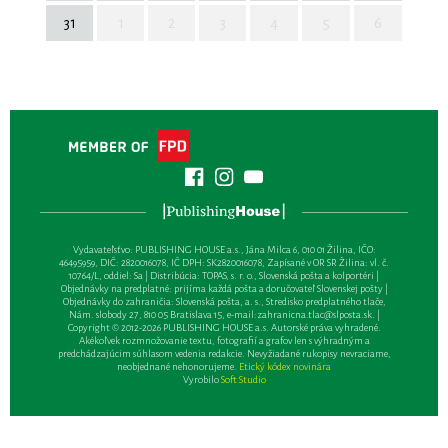
31
1
2
3
4
5
6
Vydavateľsťvo: PUBLISHING HOUSE a.s., Jána Milca 6, 010 01 Žilina, IČO:
46495959, DIČ: 2820016078, IČ DPH: SK2820016078, Zapísané v OR SR Žilina: vl. č.
10764/L, oddiel: Sa | Distribúcia: TOPAS, s. r. o., Slovenská pošta a kolportéri |
Objednávky na predplatné: prijíma každá pošta a doručovateľ Slovenskej pošty |
Objednávky do zahraničia: Slovenská pošta, a. s., Stredisko predplatného tlače,
Nám. slobody 27, 810 05 Bratislava 15, e-mail:
zahranicna.tlac@slposta.sk
. |
Copyright © 2012-2026 PUBLISHING HOUSE a.s. Autorské práva vyhradené.
Akékoľvek rozmnožovanie textu, fotografií a grafov len s výhradným a
predchádzajúcim súhlasom vedenia redakcie. Nevyžiadané rukopisy nevraciame,
neobjednané nehonorujeme.
Etický kódex novinára
Vyrobilo
Soft Studio