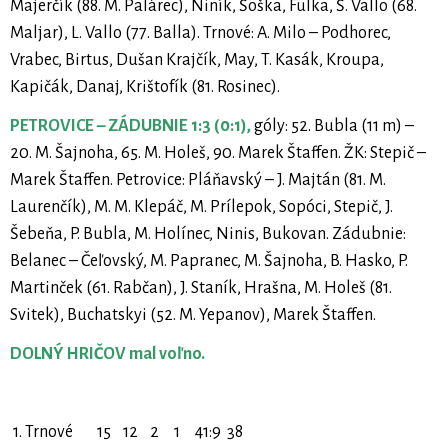
Majerčík (88. M. Palárec), Niník, Šoška, Fulka, Š. Vallo (68.
Maljar), L. Vallo (77. Balla). Trnové: A. Milo – Podhorec,
Vrabec, Birtus, Dušan Krajčík, May, T. Kasák, Kroupa,
Kapičák, Danaj, Krištofík (81. Rosinec).
PETROVICE – ZÁDUBNIE 1:3 (0:1),
góly: 52. Bubla (11 m) –
20. M. Šajnoha, 65. M. Holeš, 90. Marek Štaffen. ŽK: Stepič –
Marek Štaffen. Petrovice: Pláňavský – J. Majtán (81. M.
Laurenčík), M. M. Klepáč, M. Prílepok, Sopóci, Stepič, J.
Šebeňa, P. Bubla, M. Holínec, Ninis, Bukovan. Zádubnie:
Belanec – Čeľovský, M. Papranec, M. Šajnoha, B. Hasko, P.
Martinček (61. Rabčan), J. Staník, Hrašna, M. Holeš (81.
Svitek), Buchatskyi (52. M. Yepanov), Marek Štaffen.
DOLNÝ HRIČOV mal voľno.
1. Trnové 15 12 2 1 41:9 38