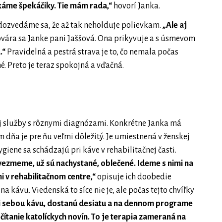
áme špekáčiky. Tie mám rada,“
hovorí Janka.
, dozvedáme sa, že až tak neholduje polievkam.
„Ale aj
vára sa Janke pani Jaššová. Ona prikyvuje a s úsmevom
.“
Pravidelná a pestrá strava je to, čo nemala počas
. Preto je teraz spokojná a vďačná.
nej služby s rôznymi diagnózami. Konkrétne Janka má
dňa je pre ňu veľmi dôležitý. Je umiestnená v ženskej
ygiene sa schádzajú pri káve v rehabilitačnej časti.
vezmeme, už sú nachystané, oblečené. Ideme s nimi na
mi v rehabilitačnom centre,“
opisuje ich doobedie
 na kávu. Viedenská to síce nie je, ale počas tejto chvíľky
zi sebou kávu, dostanú desiatu a na dennom programe
čítanie katolíckych novín. To je terapia zameraná na