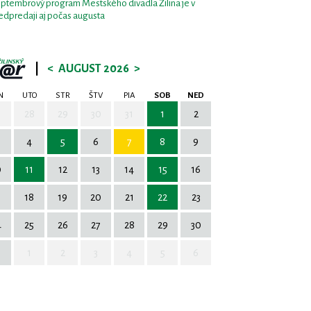
ptembrový program Mestského divadla Žilina je v
edpredaji aj počas augusta
|
<
AUGUST 2026
>
N
UTO
STR
ŠTV
PIA
SOB
NED
7
28
29
30
31
1
2
4
5
6
7
8
9
0
11
12
13
14
15
16
7
18
19
20
21
22
23
4
25
26
27
28
29
30
1
2
3
4
5
6