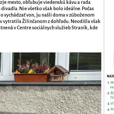
oje mesto, obľubuje viedenskú kávu a rada
divadla. Nie všetko však bolo ideálne. Počas
o vychádzať von, ju našli doma v zúboženom
v vytratila Žilinčanom z dohľadu. Neodišla však
tnená v Centre sociálnych služieb Straník, kde
NAJ
Me
ne
RO
Tí
VI
Pr