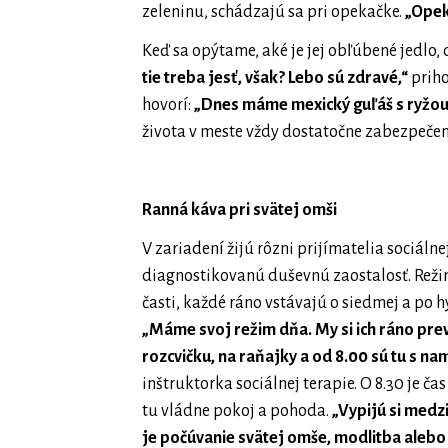
zeleninu, schádzajú sa pri opekačke.
„Opek
Keď sa opýtame, aké je jej obľúbené jedlo
tie treba jesť, však? Lebo sú zdravé,“
priho
hovorí:
„Dnes máme mexický guľáš s ryžou
života v meste vždy dostatočne zabezpečené
Ranná káva pri svätej omši
V zariadení žijú rôzni prijímatelia sociál
diagnostikovanú duševnú zaostalosť. Režim 
časti, každé ráno vstávajú o siedmej a po h
„Máme svoj režim dňa. My si ich ráno pre
rozcvičku, na raňajky a od 8.00 sú tu s na
inštruktorka sociálnej terapie. O 8.30 je čas
tu vládne pokoj a pohoda.
„Vypijú si med
je počúvanie svätej omše, modlitba alebo 