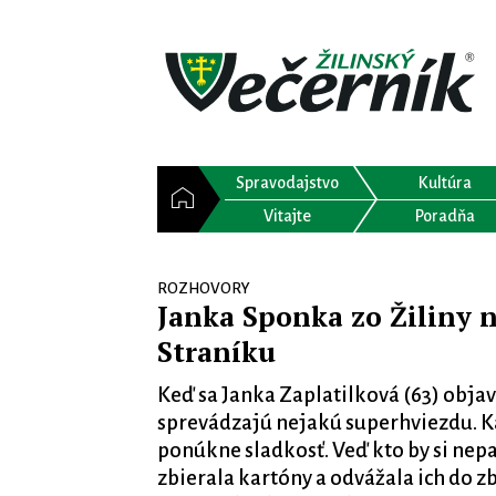
Spravodajstvo
Kultúra
Vitajte
Poradňa
ROZHOVORY
Janka Sponka zo Žiliny 
Straníku
Keď sa Janka Zaplatilková (63) objaví 
sprevádzajú nejakú superhviezdu. Kaž
ponúkne sladkosť. Veď kto by si nep
zbierala kartóny a odvážala ich do z