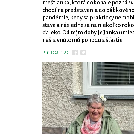
meštianka, ktorá dokonale pozná sv
chodí na predstavenia do bábkového 
pandémie, kedy sa prakticky nemohl
stave a následne sa na niekoľko roko
ďaleko. Od tejto doby je Janka umies
našla vnútornú pohodu a šťastie.
15.11.2025 | 11:30