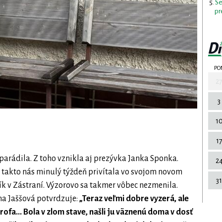
Se
pr
PO
2
3
1
1
parádila. Z toho vznikla aj prezývka Janka Sponka.
2
a takto nás minulý týždeň privítala vo svojom novom
31
ík v Zástraní. Výzorovo sa takmer vôbec nezmenila.
ína Jaššová potvrdzuje:
„Teraz veľmi dobre vyzerá, ale
ofa... Bola v zlom stave, našli ju väznenú doma v dosť