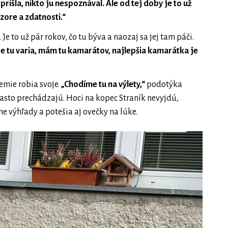
šla, nikto ju nespoznával. Ale od tej doby je to už
zore a zdatnosti.“
e to už pár rokov, čo tu býva a naozaj sa jej tam páči.
re tu varia, mám tu kamarátov, najlepšia kamarátka je
emie robia svoje.
„Chodíme tu na výlety,“
podotýka
často prechádzajú. Hoci na kopec Straník nevyjdú,
e výhľady a potešia aj ovečky na lúke.