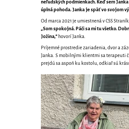
neľudských podmienkach. Keď sem Janka pri
úplná pohoda. Janka je späť vo svojom vý
Od marca 2021 je umiestnená v CSS Straník. J
„Som spokojná. Páči sa mi tu všetko. Dob
Jožina,“
hovorí Janka.
Príjemné prostredie zariadenia, dvor a záz
Janka. S mobilnými klientmi sa terapeuti 
prejdú sa aspoň ku kostolu, odkiaľ sú krásn