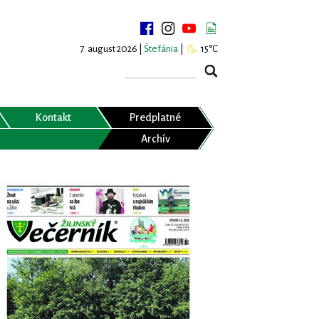
7. august 2026 |
Štefánia
|
15°C
Kontakt
Predplatné
Archív