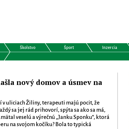
Školstvo
Šport
Inzercia
našla nový domov a úsmev na
v uliciach Žiliny, terapeuti majú pocit, že
dý sa jej rád prihovorí, spýta sa ako sa má,
amätal veselú a výrečnú „Janku Sponku“, ktorá
beru na svojom kočíku? Bola to typická