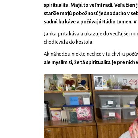
spiritualitu. Majú to veľmi radi. Veľa žien
staršie majú pobožnosť jednoducho v sebe
sadnú ku káve a počúvajú Rádio Lumen. V tú
Janka pritakáva a ukazuje do vedľajšej mi
chodievala do kostola.
Ak náhodou niekto nechce v tú chvíľu počúv
ale myslím si, že tá spiritualita je pre nich