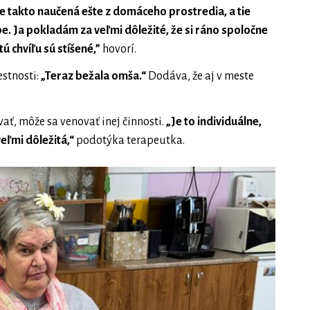
 je takto naučená ešte z domáceho prostredia, a tie
. Ja pokladám za veľmi dôležité, že si ráno spoločne
 chvíľu sú stíšené,”
hovorí.
estnosti:
„Teraz bežala omša.“
Dodáva, že aj v meste
ať, môže sa venovať inej činnosti.
„Je to individuálne,
 veľmi dôležitá,“
podotýka terapeutka.