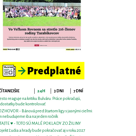
ČÍTANEJŠIE
24H
3 DNI
7 DNÍ
sto reaguje na kritiku Bulváru: Práce pokračujú,
dostatky bude kontrolovať
ZHOVOR - Bánová pred štartom ligy s jasnými cieľmi:
m nebudujeme iba na jeden ročník
TAJTE ♥ - TOTO SÚ MALÉ POKLADY ZO ŽILINY
ojekt Ľudia a hrady bude pokračovať aj v roku 2027