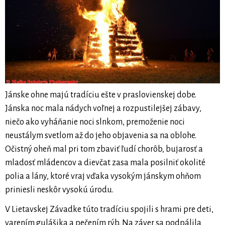
Jánske ohne majú tradíciu ešte v praslovienskej dobe.
Jánska noc mala nádych voľnej a rozpustilejšej zábavy,
niečo ako vyháňanie noci slnkom, premoženie noci
neustálym svetlom až do jeho objavenia sa na oblohe.
Očistný oheň mal pri tom zbaviť ľudí chorôb, bujarosť a
mladosť mládencov a dievčat zasa mala posilniť okolité
polia a lány, ktoré vraj vďaka vysokým jánskym ohňom
priniesli neskôr vysokú úrodu.
V Lietavskej Závadke túto tradíciu spojili s hrami pre deti,
varením gulášika a pečením rýb. Na záver sa podpálila