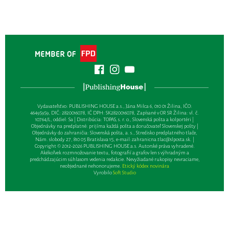
Vydavateľsťvo: PUBLISHING HOUSE a.s., Jána Milca 6, 010 01 Žilina, IČO:
46495959, DIČ: 2820016078, IČ DPH: SK2820016078, Zapísané v OR SR Žilina: vl. č.
10764/L, oddiel: Sa | Distribúcia: TOPAS, s. r. o., Slovenská pošta a kolportéri |
Objednávky na predplatné: prijíma každá pošta a doručovateľ Slovenskej pošty |
Objednávky do zahraničia: Slovenská pošta, a. s., Stredisko predplatného tlače,
Nám. slobody 27, 810 05 Bratislava 15, e-mail:
zahranicna.tlac@slposta.sk
. |
Copyright © 2012-2026 PUBLISHING HOUSE a.s. Autorské práva vyhradené.
Akékoľvek rozmnožovanie textu, fotografií a grafov len s výhradným a
predchádzajúcim súhlasom vedenia redakcie. Nevyžiadané rukopisy nevraciame,
neobjednané nehonorujeme.
Etický kódex novinára
Vyrobilo
Soft Studio