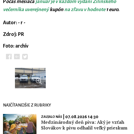
P
očas mesiaca
január je v každom vydaní Žilinského
večerníka uverejnený
kupón
na zľavu v hodnote
1 euro.
Autor: - r -
Zdroj: PR
Foto: archív
NAJČÍTANEJŠIE Z RUBRIKY
| 07.08.2026 14:30
ZAUJALO NÁS
Medzinárodný deň piva: Aký je vzťah
Slovákov k pivu odhalil veľký prieskum