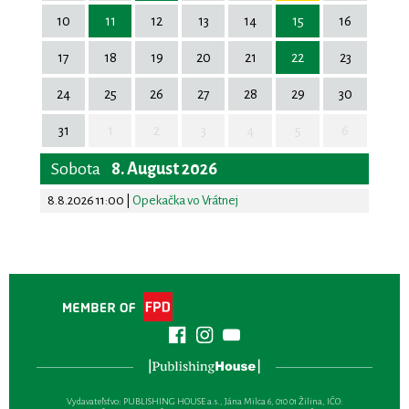
10
11
12
13
14
15
16
17
18
19
20
21
22
23
24
25
26
27
28
29
30
31
1
2
3
4
5
6
Sobota
8. August 2026
8.8.2026 11:00
|
Opekačka vo Vrátnej
Vydavateľsťvo: PUBLISHING HOUSE a.s., Jána Milca 6, 010 01 Žilina, IČO: