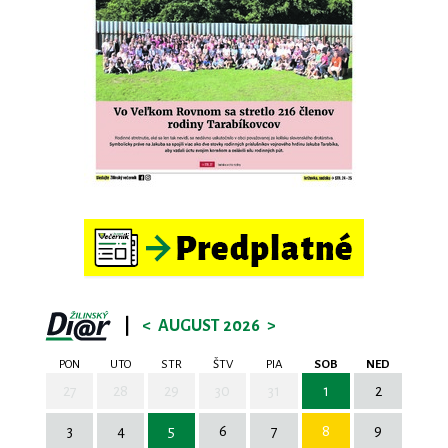
|
<
AUGUST 2026
>
PON
UTO
STR
ŠTV
PIA
SOB
NED
27
28
29
30
31
1
2
3
4
5
6
7
8
9