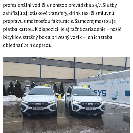
profesionálni vodiči a nonstop prevádzka 24/7. Služby
zahŕňajú aj letiskové transfery, drink taxi či zmluvnú
prepravu s možnosťou fakturácie. Samozrejmosťou je
platba kartou. K dispozícii je aj ťažné zariadenie – nosič
bicyklov, strešný box a prívesný vozík – len ich treba
objednať 24 h dopredu.