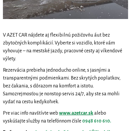
V AZET CAR nájdete aj flexibilnú požičovňu áut bez
zbytočných komplikácií. Vyberte si vozidlo, ktoré vám
vyhovuje – na mestské jazdy, pracovné cesty aj víkendové
výlety.
Rezervácia prebieha jednoducho online, s jasnými a
transparentnými podmienkami. Bez skrytých poplatkov,
bez čakania, s dôrazom na komfort a istotu.
Samozrejmosťou je nonstop servis 24/7, aby ste sa mohli
vydať na cestu kedykoľvek.
Pre viac info navštívte web
www.azetcar.sk
alebo
vyskúšajte služby na telefónnom čísle
0948 610 610.