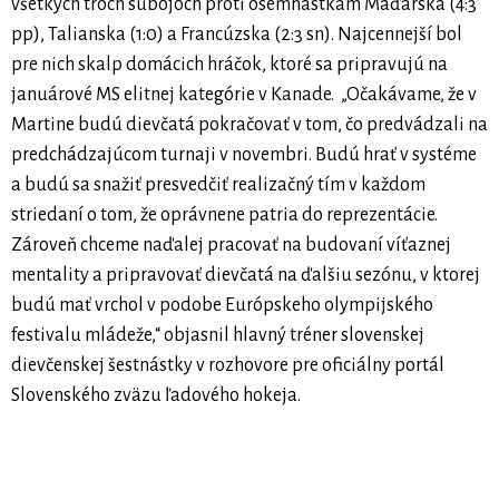
všetkých troch súbojoch proti osemnástkam Maďarska (4:3
pp), Talianska (1:0) a Francúzska (2:3 sn). Najcennejší bol
pre nich skalp domácich hráčok, ktoré sa pripravujú na
januárové MS elitnej kategórie v Kanade. „Očakávame, že v
Martine budú dievčatá pokračovať v tom, čo predvádzali na
predchádzajúcom turnaji v novembri. Budú hrať v systéme
a budú sa snažiť presvedčiť realizačný tím v každom
striedaní o tom, že oprávnene patria do reprezentácie.
Zároveň chceme naďalej pracovať na budovaní víťaznej
mentality a pripravovať dievčatá na ďalšiu sezónu, v ktorej
budú mať vrchol v podobe Európskeho olympijského
festivalu mládeže,“ objasnil hlavný tréner slovenskej
dievčenskej šestnástky v rozhovore pre oficiálny portál
Slovenského zväzu ľadového hokeja.