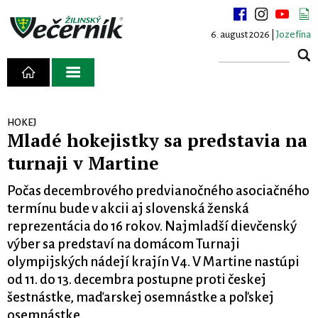
6. august 2026 |
Jozefína
HOKEJ
Mladé hokejistky sa predstavia na
turnaji v Martine
Počas decembrového predvianočného asociačného
termínu bude v akcii aj slovenská ženská
reprezentácia do 16 rokov. Najmladší dievčenský
výber sa predstaví na domácom Turnaji
olympijských nádejí krajín V4. V Martine nastúpi
od 11. do 13. decembra postupne proti českej
šestnástke, maďarskej osemnástke a poľskej
osemnástke.