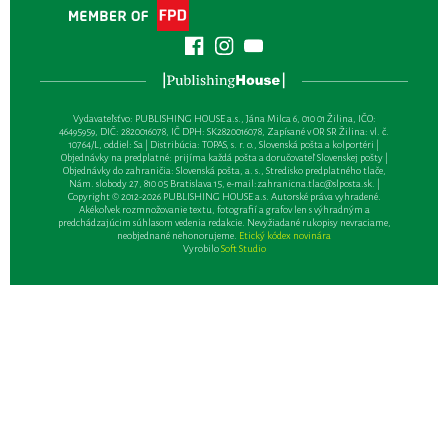
Vydavateľsťvo: PUBLISHING HOUSE a.s., Jána Milca 6, 010 01 Žilina, IČO:
46495959, DIČ: 2820016078, IČ DPH: SK2820016078, Zapísané v OR SR Žilina: vl. č.
10764/L, oddiel: Sa | Distribúcia: TOPAS, s. r. o., Slovenská pošta a kolportéri |
Objednávky na predplatné: prijíma každá pošta a doručovateľ Slovenskej pošty |
Objednávky do zahraničia: Slovenská pošta, a. s., Stredisko predplatného tlače,
Nám. slobody 27, 810 05 Bratislava 15, e-mail:
zahranicna.tlac@slposta.sk
. |
Copyright © 2012-2026 PUBLISHING HOUSE a.s. Autorské práva vyhradené.
Akékoľvek rozmnožovanie textu, fotografií a grafov len s výhradným a
predchádzajúcim súhlasom vedenia redakcie. Nevyžiadané rukopisy nevraciame,
neobjednané nehonorujeme.
Etický kódex novinára
Vyrobilo
Soft Studio