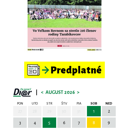
|
<
AUGUST 2026
>
PON
UTO
STR
ŠTV
PIA
SOB
NED
27
28
29
30
31
1
2
3
4
5
6
7
8
9