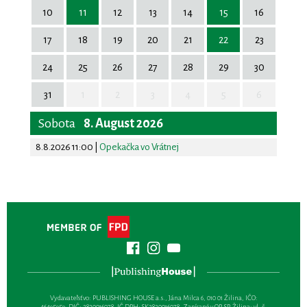
10
11
12
13
14
15
16
17
18
19
20
21
22
23
24
25
26
27
28
29
30
31
1
2
3
4
5
6
Sobota
8. August 2026
8.8.2026 11:00
|
Opekačka vo Vrátnej
Vydavateľsťvo: PUBLISHING HOUSE a.s., Jána Milca 6, 010 01 Žilina, IČO:
46495959, DIČ: 2820016078, IČ DPH: SK2820016078, Zapísané v OR SR Žilina: vl. č.