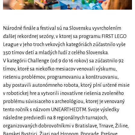
Národné finále a festival sú na Slovensku vyvrcholením
ďalšej rekordnej sezóny, v ktorej sa programu FIRST LEGO
League v jeho troch vekových kategóriách zúčastnilo vyše
350 tímov detí a mladých ľudí z celého Slovenska.
V kategórii Challenge (od 9 do 16 rokov) sa zúčastnilo 92
tímov, ktoré sa niekoľko mesiacov venovali výskumu,
riešeniu problémov, programovaniu a konštruovaniu,
aby postavili autonómneho robota, ktorý plní určené misie
v robotickej hre a vytvorili inovatívne riešenia zvoleného
problému súvisiaceho s archeológiou, ktorej je venovaný
tento ročník s názvom UNEARTHEDTM. Svoje výsledky
následne predviedli na 8 regionálnych turnajoch,
organizovaných dobrovoľníkmi v Bratislave, Trnave, Žiline,
Banskej Bystrici, Žiari nad Hronom, Poprade, Prešove