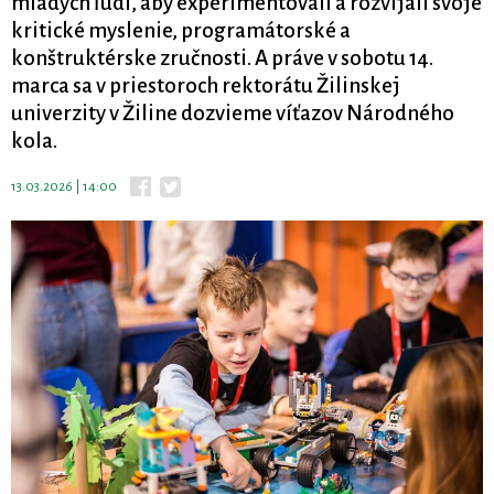
mladých ľudí, aby experimentovali a rozvíjali svoje
kritické myslenie, programátorské a
konštruktérske zručnosti. A práve v sobotu 14.
marca sa v priestoroch rektorátu Žilinskej
univerzity v Žiline dozvieme víťazov Národného
kola.
13.03.2026 | 14:00