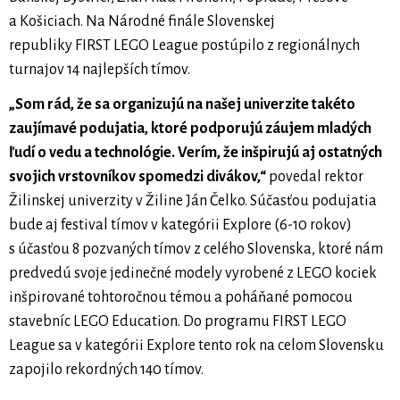
a Košiciach. Na Národné finále Slovenskej
republiky FIRST LEGO League postúpilo z regionálnych
turnajov 14 najlepších tímov.
„Som rád, že sa organizujú na našej univerzite takéto
zaujímavé podujatia, ktoré podporujú záujem mladých
ľudí o vedu a technológie. Verím, že inšpirujú aj ostatných
svojich vrstovníkov spomedzi divákov,“
povedal rektor
Žilinskej univerzity v Žiline Ján Čelko. Súčasťou podujatia
bude aj festival tímov v kategórii Explore (6-10 rokov)
s účasťou 8 pozvaných tímov z celého Slovenska, ktoré nám
predvedú svoje jedinečné modely vyrobené z LEGO kociek
inšpirované tohtoročnou témou a poháňané pomocou
stavebníc LEGO Education. Do programu FIRST LEGO
League sa v kategórii Explore tento rok na celom Slovensku
zapojilo rekordných 140 tímov.