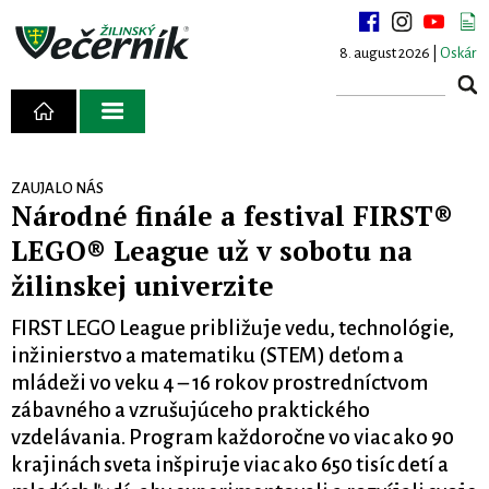
8. august 2026 |
Oskár
ZAUJALO NÁS
Národné finále a festival FIRST®
LEGO® League už v sobotu na
žilinskej univerzite
FIRST LEGO League približuje vedu, technológie,
inžinierstvo a matematiku (STEM) deťom a
mládeži vo veku 4 – 16 rokov prostredníctvom
zábavného a vzrušujúceho praktického
vzdelávania. Program každoročne vo viac ako 90
krajinách sveta inšpiruje viac ako 650 tisíc detí a