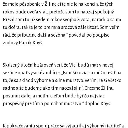
že moje pôsobenie v Žiline ešte nie je na konci a že tých
rokov bude oveľa viac, pretože som tu naozaj spokojný.
Prežil som tu už sedem rokov svojho života, narodila sa mi
tu dcéra, takže je to pre mňa srdcová záležitosť. Som veľmi
rád, že pribudne ďalšia sezóna,“ povedal po podpise
zmluvy Patrik Koyš.
Skúsený útočník zároveň verí, že Vlci budú mať v novej
sezóne opäť vysoké ambície. „Fanúšikovia sa môžu tešiť na
to, že sa skladá výborné a silné mužstvo. Verím, že si všetko
sadne a že budeme ako tím naozaj silní. Chceme Žilinu
posunúť ďalej a mojím cieľom bude byť čo najviac
prospešný pre tím a pomáhať mužstvu,“ doplnil Koyš.
K pokračovaniu spolupráce sa vyjadril aj výkonný riaditeľ a